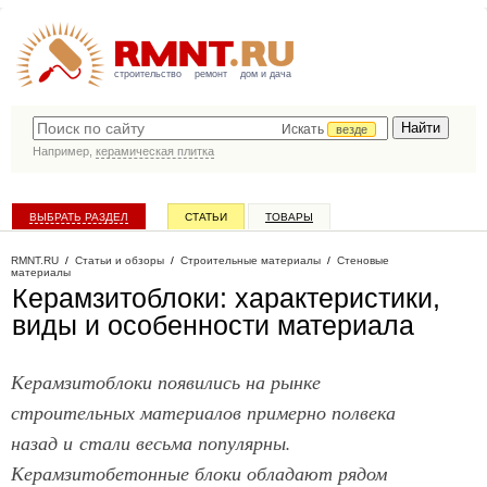
строительство
ремонт
дом и дача
Искать
везде
Например,
керамическая плитка
ВЫБРАТЬ РАЗДЕЛ
СТАТЬИ
ТОВАРЫ
КАТАЛОГ КОМПАНИЙ
RMNT.RU
/
Статьи и обзоры
/
Строительные материалы
/
Стеновые
материалы
Керамзитоблоки: характеристики,
виды и особенности материала
Керамзитоблоки появились на рынке
строительных материалов примерно полвека
назад и стали весьма популярны.
Керамзитобетонные блоки обладают рядом