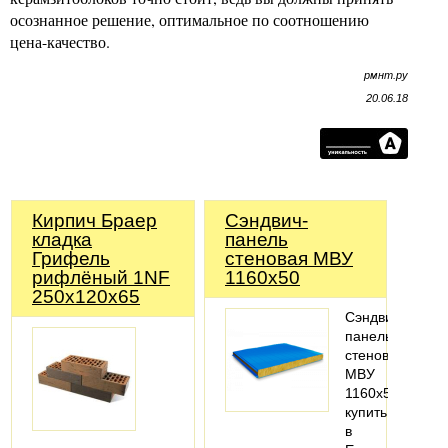
осознанное решение, оптимальное по соотношению
цена-качество.
рмнт.ру
20.06.18
Кирпич Браер
Сэндвич-
кладка
панель
Грифель
стеновая МВУ
рифлёный 1NF
1160x50
250х120х65
Сэндвич-
панель
стеновая
МВУ
1160x50
купить
в