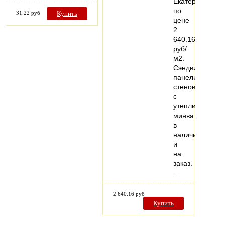
Екатеринбурге,
по
31.22 руб
Купить
цене
2
640.16
руб/
м2.
Сэндвич
панели
стеновые
с
утеплителем
минвата
в
наличии
и
на
заказ.
…
2 640.16 руб
Купить