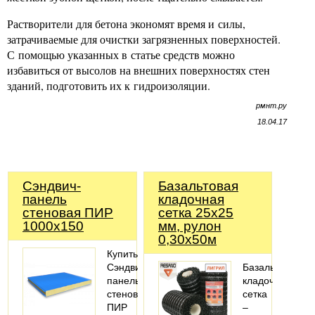
Растворители для бетона экономят время и силы,
затрачиваемые для очистки загрязненных поверхностей.
С помощью указанных в статье средств можно
избавиться от высолов на внешних поверхностях стен
зданий, подготовить их к гидроизоляции.
рмнт.ру
18.04.17
Сэндвич-
Базальтовая
панель
кладочная
стеновая ПИР
сетка 25х25
1000x150
мм, рулон
0,30х50м
Купить
Сэндвич-
Базальтовая
панель
кладочная
стеновая
сетка
ПИР
–