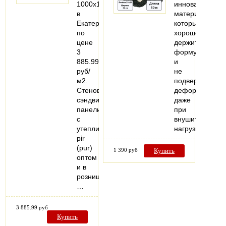
1000x150
инновационны
в
материал,
Екатеринбурге
который
по
хорошо
цене
держит
3
форму
885.99
и
руб/
не
м2.
подвержен
Стеновые
деформации
сэндвич-
даже
панели
при
с
внушительных
утеплителем
нагрузках.
pir
(pur)
1 390 руб
Купить
оптом
и в
розницу.
…
3 885.99 руб
Купить