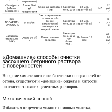
загрязнения)
1 л на 3–4
«Химфрез»
150
Сложные кислоты с
Канистры
12 мес.
2
(«Лепта
1–2
руб./
м
ПАВ
по 5, 10 л
(гарантийный)
Химфрез»)
л
поверхности
Синтезировано на
основе особо
BIO
28,8
тонкой
Канистры
12 мес.
2
DECAP’BE-
-
у. е./
5–8 м
/л
органической
по 5, 25 л
(гарантийный)
TON GUARD
кг
молекулы на
водной основе
Канистры
633
Barracuda
по 1, 10 л
2
Синтетическое
Не более 12
740
Около 10 м
/
(Barracuda
или
-
средство
мес.
руб./
л
10K)
бочки
л
200 л
«Домашние» способы очистки
засохшего бетонного раствора
с поверхностей
Но кроме химического способа очистки поверхностей от
бетона, существуют и «домашние» секреты и хитрости
по очистке засохших цементных растворов.
Механический способ
Избавиться от цемента можно с помощью молотка,