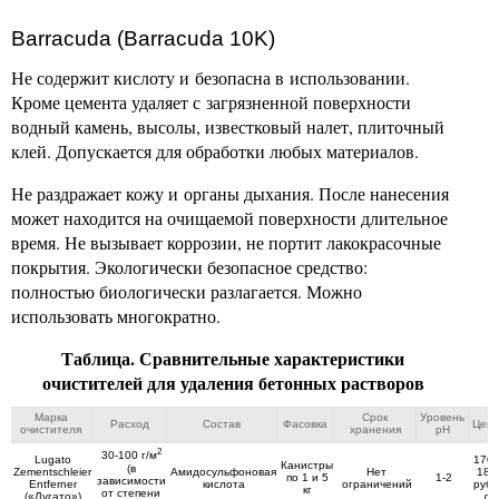
Barracuda (Barracuda 10K)
Не содержит кислоту и безопасна в использовании.
Кроме цемента удаляет с загрязненной поверхности
водный камень, высолы, известковый налет, плиточный
клей. Допускается для обработки любых материалов.
Не раздражает кожу и органы дыхания. После нанесения
может находится на очищаемой поверхности длительное
время. Не вызывает коррозии, не портит лакокрасочные
покрытия. Экологически безопасное средство:
полностью биологически разлагается. Можно
использовать многократно.
Таблица. Сравнительные характеристики
очистителей для удаления бетонных растворов
Марка
Срок
Уровень
Расход
Состав
Фасовка
Цен
очистителя
хранения
рН
2
30-100 г/м
Lugato
170
Канистры
(в
Zementschleier
Амидосульфоновая
Нет
180
по 1 и 5
1-2
зависимости
Entferner
кислота
ограничений
руб./
кг
от степени
(«Лугато»)
л