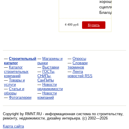
хорошую
сцепляемость.
Благодаря…
4 400 руб
Купить
—
Строительный
—
Магазины и
—
Опросы
каталог
рынки
—
Словари
—
Каталог
—
Выставки
терминов
строительных
—
ГОСТы,
—
Лента
компаний
СНИПы,
новостей RSS
—
Товары и
СанПиНы
услуги
—
Новости
—
Статьи и
недвижимости
обзоры
—
Новости
—
Фотогалереи
компаний
Copyright by RMNT.RU - информационная система по
строительству,
ремонту, недвижимости, дизайну интерьера
. (c) 2002—2026
Карта сайта