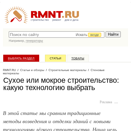
строительство
ремонт
дом и дача
Искать
везде
Например,
генераторы
ВЫБРАТЬ РАЗДЕЛ
СТАТЬИ
ТОВАРЫ
КАТАЛОГ КОМПАНИЙ
RMNT.RU
/
Статьи и обзоры
/
Строительные материалы
/
Стеновые
материалы
Сухое или мокрое строительство:
какую технологию выбрать
Реклама
…
В этой статье мы сравним традиционные
методы возведения и отделки зданий с новыми
технологиями лёгкого строительства. Наша цель