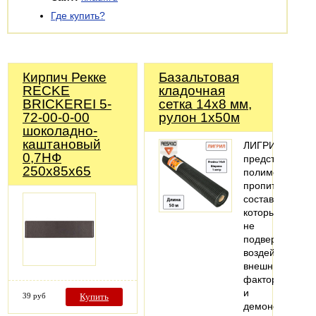
Где купить?
Кирпич Рекке
Базальтовая
RECKE
кладочная
BRICKEREI 5-
сетка 14х8 мм,
72-00-0-00
рулон 1х50м
шоколадно-
каштановый
ЛИГРИЛ
0,7НФ
представляет
250х85х65
полимерный
пропиточный
состав,
который
не
подвергается
воздействию
внешних
факторов
и
39 руб
Купить
демонстрирует