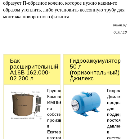
образует П-образное колено, которое нужно каким-то
образом утеплить, либо установить кессонную трубу для
монтажа поворотного фитинга.
рмнт.ру
06.07.16
Бак
Гидроаккумулятор
расширительный
50 л
А16В 162.000-
(горизонтальный)
02 200 л
Джилекс
Группа
Гидроаккумуля
Компаний
Джилекс
ИМПЕРИЯ
предназначен
на
для
собственном
поддержания
производстве
постоянного
в
давления
Екатеринбурге
в
изготавливает
системе