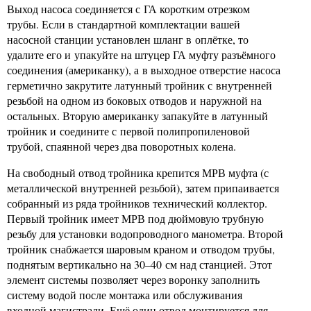
Выход насоса соединяется с ГА коротким отрезком
трубы. Если в стандартной комплектации вашей
насосной станции установлен шланг в оплётке, то
удалите его и упакуйте на штуцер ГА муфту разъёмного
соединения (американку), а в выходное отверстие насоса
герметично закрутите латунный тройник с внутренней
резьбой на одном из боковых отводов и наружной на
остальных. Вторую американку запакуйте в латунный
тройник и соедините с первой полипропиленовой
трубой, спаянной через два поворотных колена.
На свободный отвод тройника крепится МРВ муфта (с
металлической внутренней резьбой), затем припаивается
собранный из ряда тройников технический коллектор.
Первый тройник имеет МРВ под дюймовую трубную
резьбу для установки водопроводного манометра. Второй
тройник снабжается шаровым краном и отводом трубы,
поднятым вертикально на 30–40 см над станцией. Этот
элемент системы позволяет через воронку заполнить
систему водой после монтажа или обслуживания
входной магистрали. Ещё один отвод монтируется для