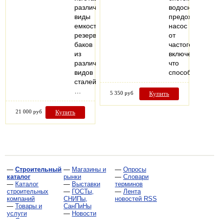
различные
водоснабжения
виды
предохраняет
емкостей,
насос
резервуаров,
от
баков
частого
из
включения,
различных
что
видов
способствует…
сталей.
…
5 350 руб
Купить
21 000 руб
Купить
—
Строительный
—
Магазины и
—
Опросы
каталог
рынки
—
Словари
—
Каталог
—
Выставки
терминов
строительных
—
ГОСТы,
—
Лента
компаний
СНИПы,
новостей RSS
—
Товары и
СанПиНы
услуги
—
Новости