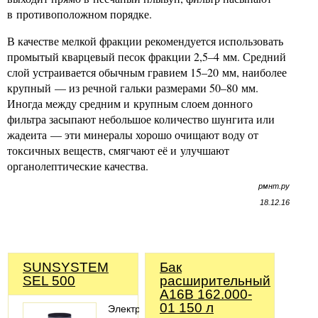
в противоположном порядке.
В качестве мелкой фракции рекомендуется использовать
промытый кварцевый песок фракции 2,5–4 мм. Средний
слой устраивается обычным гравием 15–20 мм, наиболее
крупный — из речной гальки размерами 50–80 мм.
Иногда между средним и крупным слоем донного
фильтра засыпают небольшое количество шунгита или
жадеита — эти минералы хорошо очищают воду от
токсичных веществ, смягчают её и улучшают
органолептические качества.
рмнт.ру
18.12.16
SUNSYSTEM
Бак
SEL 500
расширительный
А16В 162.000-
01 150 л
Электрический