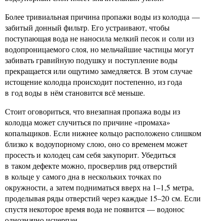
Более тривиальная причина пропажи воды из колодца —
забитый донный фильтр. Его устраивают, чтобы
поступающая вода не наносила мелкий песок и соли из
водопроницаемого слоя, но мельчайшие частицы могут
забивать гравийную подушку и поступление воды
прекращается или ощутимо замедляется. В этом случае
истощение колодца происходит постепенно, из года
в год воды в нём становится всё меньше.
Стоит оговориться, что внезапная пропажа воды из
колодца может случиться по причине «промаха»
копальщиков. Если нижнее кольцо расположено слишком
близко к водоупорному слою, оно со временем может
просесть и колодец сам себя закупорит. Убедиться
в таком дефекте можно, просверлив ряд отверстий
в кольце у самого дна в нескольких точках по
окружности, а затем подниматься вверх на 1–1,5 метра,
проделывая ряды отверстий через каждые 15–20 см. Если
спустя некоторое время вода не появится — водонос
однозначно исчерпан.