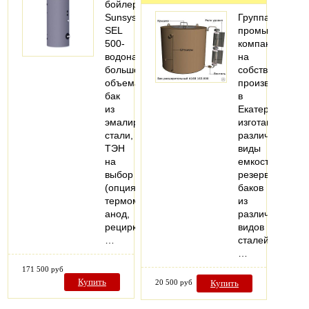
бойлер
Sunsystem
Группа
SEL
промышленны
500-
компаний
водонагреватель
на
большого
собственном
объема,
производстве
бак
в
из
Екатеринбурге
эмалированной
изготавливает
стали,
различные
ТЭН
виды
на
емкостей,
выбор
резервуаров,
(опция),
баков
термометр,
из
анод,
различных
рециркуляция,
видов
…
сталей.
…
171 500 руб
Купить
20 500 руб
Купить