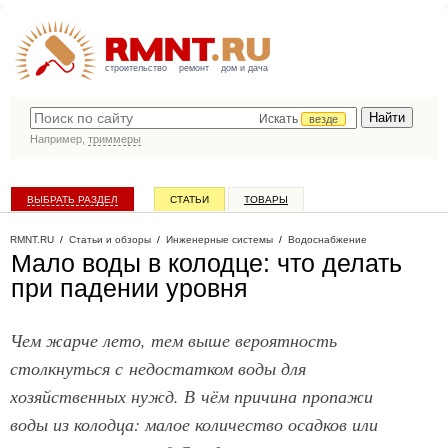
строительство
ремонт
дом и дача
Искать
везде
Например,
триммеры
ВЫБРАТЬ РАЗДЕЛ
СТАТЬИ
ТОВАРЫ
КАТАЛОГ КОМПАНИЙ
RMNT.RU
/
Статьи и обзоры
/
Инженерные системы
/
Водоснабжение
Мало воды в колодце: что делать
при падении уровня
Чем жарче лето, тем выше вероятность
столкнуться с недостатком воды для
хозяйственных нужд. В чём причина пропажи
воды из колодца: малое количество осадков или