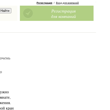
Регистрация
/
Вход для компаний
Регистрация
для компаний
 очень
о
нужно
мнате,
жения.
вой кран