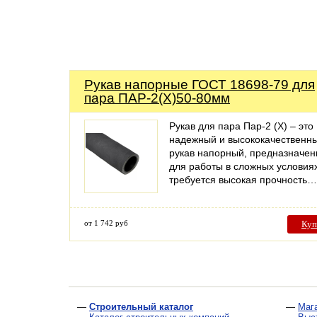
Рукав напорные ГОСТ 18698-79 для
пара ПАР-2(Х)50-80мм
Рукав для пара Пар-2 (X) – это
надежный и высококачественн
рукав напорный, предназначе
для работы в сложных условиях
требуется высокая прочность…
от 1 742 руб
Куп
—
Строительный каталог
—
Маг