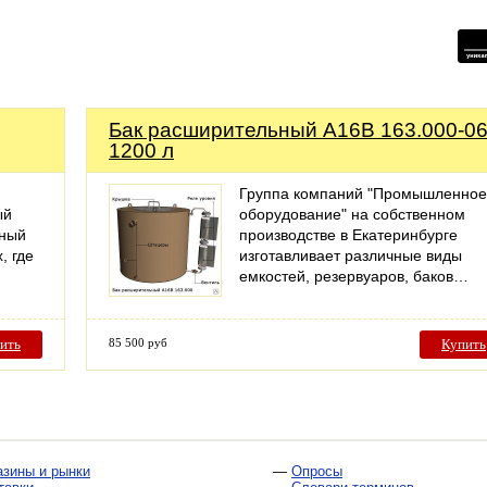
Бак расширительный А16В 163.000-0
1200 л
Группа компаний "Промышленное
ый
оборудование" на собственном
нный
производстве в Екатеринбурге
, где
изготавливает различные виды
емкостей, резервуаров, баков…
ить
85 500 руб
Купить
азины и рынки
—
Опросы