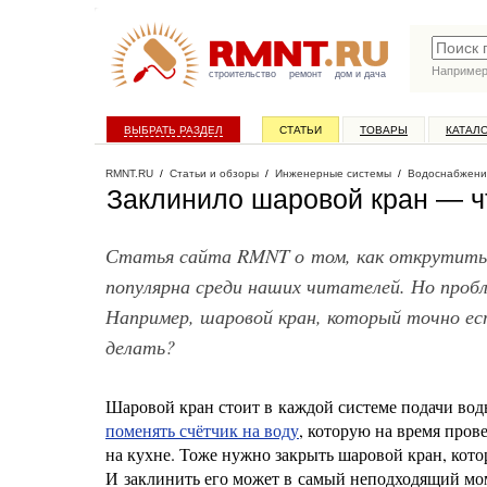
Наприме
строительство
ремонт
дом и дача
ВЫБРАТЬ РАЗДЕЛ
СТАТЬИ
ТОВАРЫ
КАТАЛ
RMNT.RU
/
Статьи и обзоры
/
Инженерные системы
/
Водоснабжени
Заклинило шаровой кран — ч
Статья сайта RMNT о том, как открутить 
популярна среди наших читателей. Но проб
Например, шаровой кран, который точно ес
делать?
Шаровой кран стоит в каждой системе подачи воды
поменять счётчик на воду
, которую на время пров
на кухне. Тоже нужно закрыть шаровой кран, кото
И заклинить его может в самый неподходящий моме