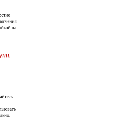
рстие
мягчения
айкой на
уни.
айтесь
льзовать
льно.