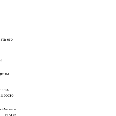
ать его
сё
одным
льно.
. Просто
рь Максимов
25.04.22