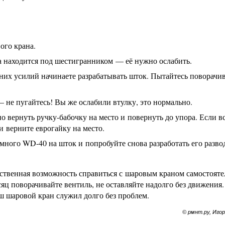
ого крана.
а находится под шестигранником — её нужно ослабить.
них усилий начинаете разрабатывать шток. Пытайтесь поворачив
 не пугайтесь! Вы же ослабили втулку, это нормально.
 вернуть ручку-бабочку на место и повернуть до упора. Если в
 верните еврогайку на место.
немного WD-40 на шток и попробуйте снова разработать его разв
нственная возможность справиться с шаровым краном самостояте
яц поворачивайте вентиль, не оставляйте надолго без движения
аш шаровой кран служил долго без проблем.
© рмнт.ру, Иго