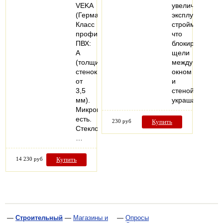
VEKA
увеличивают
(Германия).
эксплуатацию
Класс
стройматериал
профиля
что
ПВХ:
блокируют
А
щели
(толщина
между
стенок
окном
от
и
3,5
стеной,также
мм).
украшают…
Микропроветривание:
есть.
230 руб
Купить
Стеклопакеты:
…
14 230 руб
Купить
—
Строительный
—
Магазины и
—
Опросы