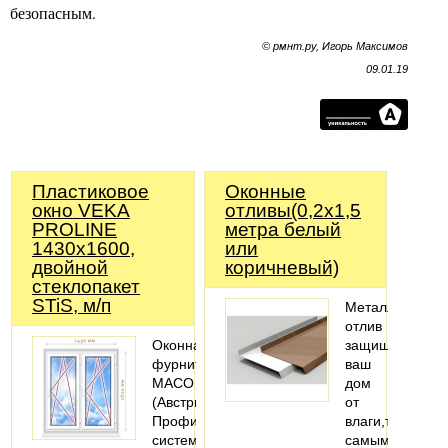
безопасным.
© рмнт.ру, Игорь Максимов
09.01.19
Пластиковое
Оконные
окно VEKA
отливы(0,2х1,5
PROLINE
метра белый
1430х1600,
или
двойной
коричневый)
стеклопакет
STiS, м/п
Металлический
отлив
Оконная
защищает
фурнитура
ваш
MACO
дом
(Австрия).
от
Профильная
влаги,тем
система:
самым