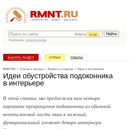
строительство
ремонт
дом и дача
Искать
везде
Например,
газонокосилки
ВЫБРАТЬ РАЗДЕЛ
СТАТЬИ
ТОВАРЫ
КАТАЛОГ КОМПАНИЙ
RMNT.RU
/
Статьи и обзоры
/
Ремонт и отделка
/
Окна и остекление
Идеи обустройства подоконника
в интерьере
В этой статье мы предложим вам четыре
варианта превращения подоконника из обычной,
неотъемлемой части окна в важный,
функциональный элемент декора интерьера.