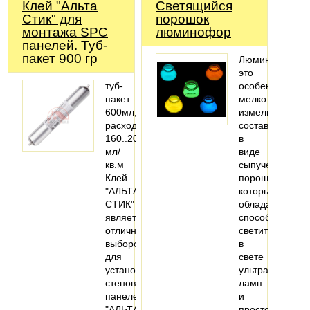
Клей "Альта
Светящийся
Стик" для
порошок
монтажа SPC
люминофор
панелей. Туб-
пакет 900 гр
Люминофор
это
туб-
особенный
пакет
мелко
600мл;
измельченный
расход:
состав
160..200
в
мл/
виде
кв.м
сыпучего
Клей
порошка,
"АЛЬТА
который
СТИК"
обладает
является
способность
отличным
светиться
выбором
в
для
свете
установки
ультрафиолето
стеновых
ламп
панелей
и
"АЛЬТА
просто…