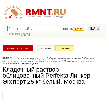
строительство
ремонт
дом и дача
Искать
везде
Например,
кровля
ВЫБРАТЬ РАЗДЕЛ
СТАТЬИ
ТОВАРЫ
КАТАЛОГ КОМПАНИЙ
RMNT.RU
/
Каталог товаров и услуг
/
Строительные материалы
/
Сыпучие
материалы, строительные смеси
/
Сухие смеси
/
Монтажные и кладочные
сухие смеси
/
Товары и услуги
Кладочный раствор
облицовочный Perfekta Линкер
Эксперт 25 кг белый
. Москва