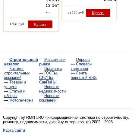
СЛЭБ".
…
от 180 руб
Купить
1 631 руб
Купить
—
Строительный
—
Магазины и
—
Опросы
каталог
рынки
—
Словари
—
Каталог
—
Выставки
терминов
строительных
—
ГОСТы,
—
Лента
компаний
СНИПы,
новостей RSS
—
Товары и
СанПиНы
услуги
—
Новости
—
Статьи и
недвижимости
обзоры
—
Новости
—
Фотогалереи
компаний
Copyright by RMNT.RU - информационная система по
строительству,
ремонту, недвижимости, дизайну интерьера
. (c) 2002—2026
Карта сайта