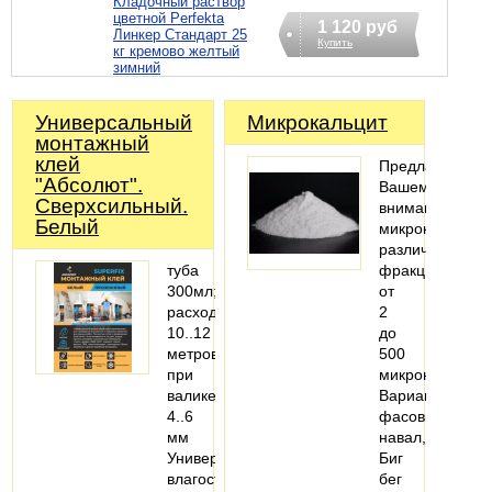
Кладочный раствор
цветной Perfekta
1 120 руб
Линкер Стандарт 25
Купить
кг кремово желтый
зимний
Универсальный
Микрокальцит
монтажный
клей
Предлагаем
"Абсолют".
Вашему
Сверхсильный.
вниманию
Белый
микрокальцит
различных
туба
фракций
300мл;
от
расход:
2
10..12
до
метров
500
при
микрон.
валике
Варианты
4..6
фасовки:
мм
навал,
Универсальный
Биг
влагостойкий
бег