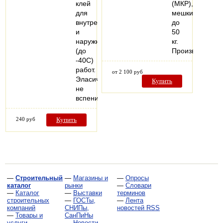
клей
(МКР),
для
мешки
внутренних
до
и
50
наружных
кг.
(до
Производстве
-40С)
работ.
от 2 100 руб
Эласичный,
Купить
не
вспенивается…
240 руб
Купить
—
Строительный
—
Магазины и
—
Опросы
каталог
рынки
—
Словари
—
Каталог
—
Выставки
терминов
строительных
—
ГОСТы,
—
Лента
компаний
СНИПы,
новостей RSS
—
Товары и
СанПиНы
услуги
—
Новости