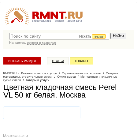
строительство
ремонт
дом и дача
Искать
везде
Например,
ремонт в квартире
ВЫБРАТЬ РАЗДЕЛ
СТАТЬИ
ТОВАРЫ
КАТАЛОГ КОМПАНИЙ
RMNT.RU
/
Каталог товаров и услуг
/
Строительные материалы
/
Сыпучие
материалы, строительные смеси
/
Сухие смеси
/
Монтажные и кладочные
сухие смеси
/
Товары и услуги
Цветная кладочная смесь Perel
VL 50 кг белая
. Москва
Монтажные и