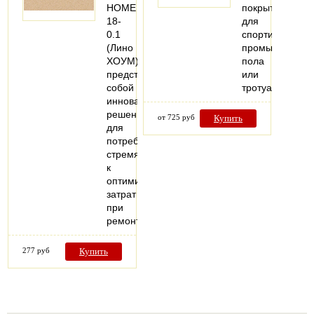
HOME
покрытие
18-
для
0.1
спортивного,
(Лино
промышленног
ХОУМ)
пола
представляет
или
собой
тротуара.
инновационное
решение
от 725 руб
Купить
для
потребителей,
стремящихся
к
оптимизации
затрат
при
ремонте…
277 руб
Купить