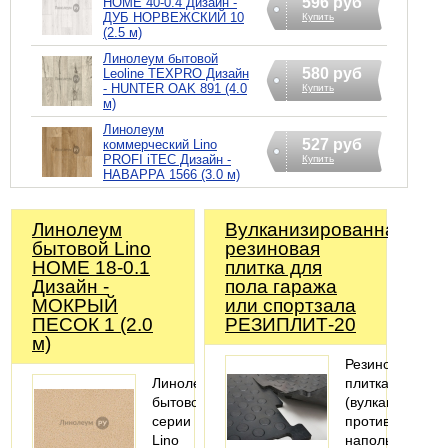
596 руб
HOME 40-0.4 Дизайн -
ДУБ НОРВЕЖСКИЙ 10
Купить
(2.5 м)
Линолеум бытовой
580 руб
Leoline TEXPRO Дизайн
- HUNTER OAK 891 (4.0
Купить
м)
Линолеум
527 руб
коммерческий Lino
PROFI iTEC Дизайн -
Купить
НАВАРРА 1566 (3.0 м)
Линолеум
Вулканизированная
бытовой Lino
резиновая
HOME 18-0.1
плитка для
Дизайн -
пола гаража
МОКРЫЙ
или спортзала
ПЕСОК 1 (2.0
РЕЗИПЛИТ-20
м)
Резиновая
Линолеум
плитка
бытовой
(вулканизация)
серии
противоударно
Lino
напольное