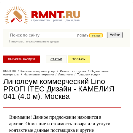
строительство
ремонт
дом и дача
Искать
везде
Например,
межкомнатные двери
ВЫБРАТЬ РАЗДЕЛ
СТАТЬИ
ТОВАРЫ
КАТАЛОГ КОМПАНИЙ
RMNT.RU
/
Каталог товаров и услуг
/
Ремонт и отделка
/
Отделочные
материалы
/
Напольные покрытия
/
Линолеум
/
Товары и услуги
Линолеум коммерческий Lino
PROFI iTEC Дизайн - КАМЕЛИЯ
041 (4.0 м)
. Москва
Внимание! Данное предложение находится в
архиве. Описание и стоимость товара или услуги,
контактные данные поставщика и другие