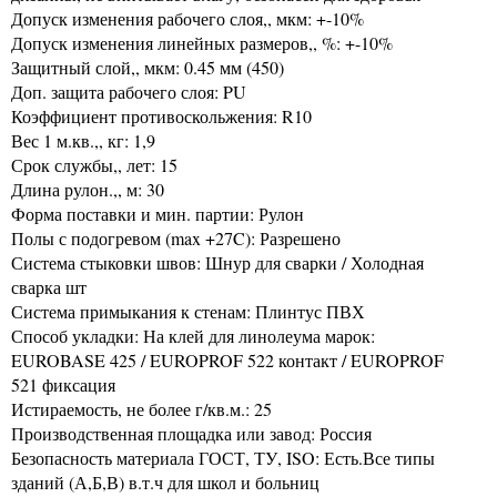
Допуск изменения рабочего слоя,, мкм: +-10%
Допуск изменения линейных размеров,, %: +-10%
Защитный слой,, мкм: 0.45 мм (450)
Доп. защита рабочего слоя: PU
Коэффициент противоскольжения: R10
Вес 1 м.кв.,, кг: 1,9
Срок службы,, лет: 15
Длина рулон.,, м: 30
Форма поставки и мин. партии: Рулон
Полы с подогревом (max +27C): Разрешено
Система стыковки швов: Шнур для сварки / Холодная
сварка шт
Система примыкания к стенам: Плинтус ПВХ
Способ укладки: На клей для линолеума марок:
EUROBASE 425 / EUROPROF 522 контакт / EUROPROF
521 фиксация
Истираемость, не более г/кв.м.: 25
Производственная площадка или завод: Россия
Безопасность материала ГОСТ, ТУ, ISO: Есть.Все типы
зданий (А,Б,В) в.т.ч для школ и больниц