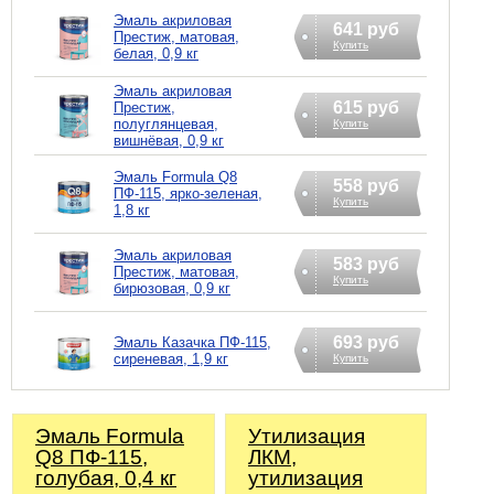
Эмаль акриловая
641 руб
Престиж, матовая,
Купить
белая, 0,9 кг
Эмаль акриловая
615 руб
Престиж,
полуглянцевая,
Купить
вишнёвая, 0,9 кг
Эмаль Formula Q8
558 руб
ПФ-115, ярко-зеленая,
Купить
1,8 кг
Эмаль акриловая
583 руб
Престиж, матовая,
Купить
бирюзовая, 0,9 кг
693 руб
Эмаль Казачка ПФ-115,
сиреневая, 1,9 кг
Купить
Эмаль Formula
Утилизация
Q8 ПФ-115,
ЛКМ,
голубая, 0,4 кг
утилизация