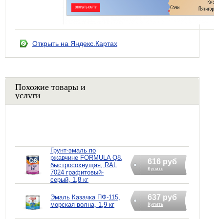
Открыть на Яндекс.Картах
Похожие товары и
услуги
Грунт-эмаль по
ржавчине FORMULA Q8,
616 руб
быстросохнущая, RAL
Купить
7024 графитовый-
серый, 1,8 кг
637 руб
Эмаль Казачка ПФ-115,
морская волна, 1,9 кг
Купить