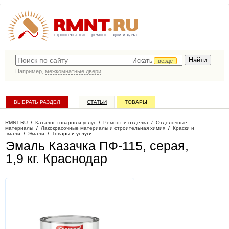
строительство
ремонт
дом и дача
Искать
везде
Например,
межкомнатные двери
ВЫБРАТЬ РАЗДЕЛ
СТАТЬИ
ТОВАРЫ
КАТАЛОГ КОМПАНИЙ
RMNT.RU
/
Каталог товаров и услуг
/
Ремонт и отделка
/
Отделочные
материалы
/
Лакокрасочные материалы и строительная химия
/
Краски и
эмали
/
Эмали
/
Товары и услуги
Эмаль Казачка ПФ-115, серая,
1,9 кг
. Краснодар