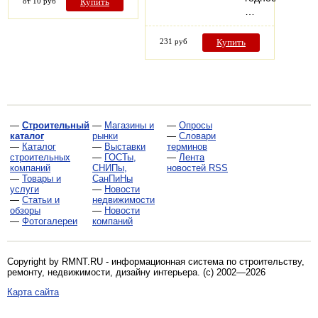
от 10 руб
Купить
…
231 руб
Купить
—
Строительный
—
Магазины и
—
Опросы
каталог
рынки
—
Словари
—
Каталог
—
Выставки
терминов
строительных
—
ГОСТы,
—
Лента
компаний
СНИПы,
новостей RSS
—
Товары и
СанПиНы
услуги
—
Новости
—
Статьи и
недвижимости
обзоры
—
Новости
—
Фотогалереи
компаний
Copyright by RMNT.RU - информационная система по
строительству,
ремонту, недвижимости, дизайну интерьера
. (c) 2002—2026
Карта сайта