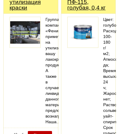
утилизация
ПФ-115,
краски
голубая, 0,4 кг
Группа
Цвет:
компаний
голубой;
«Феникс»
Расход:
примет
100-
на
180
утилизацию
г/
вашу
м2;
лакокрасочную
Атмосферостой
продукцию.
да;
А
Время
также
высыхания:
в
24
случае
ч;
ликвидности
Жаростойкость
данного
нет;
материала
Растворитель:
предложит
сольвент,
вознаграждение.
уайт-
Наша…
спирит;
Срок
годности: