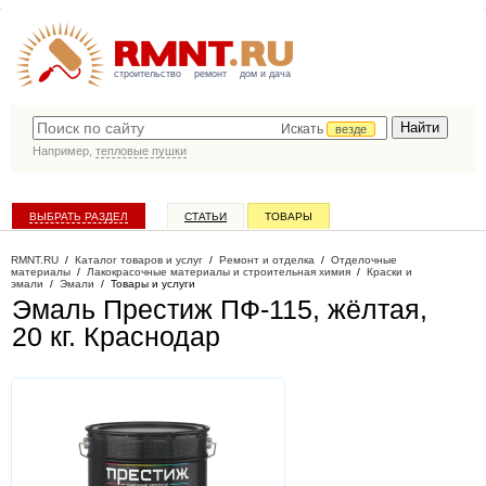
строительство
ремонт
дом и дача
Искать
везде
Например,
тепловые пушки
ВЫБРАТЬ РАЗДЕЛ
СТАТЬИ
ТОВАРЫ
КАТАЛОГ КОМПАНИЙ
RMNT.RU
/
Каталог товаров и услуг
/
Ремонт и отделка
/
Отделочные
материалы
/
Лакокрасочные материалы и строительная химия
/
Краски и
эмали
/
Эмали
/
Товары и услуги
Эмаль Престиж ПФ-115, жёлтая,
20 кг
. Краснодар