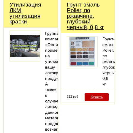
Утилизация
Грунт-эмаль
ЛКМ,
Poller, по
утилизация
ржавчине,
краски
глубокий
черный, 0,8 кг
Группа
компаний
Грунт-
«Феникс»
эмаль
примет
Poller,
на
по
утилизацию
ржавчине,
вашу
глубокий
лакокрасочную
черный,
продукцию.
0,8
А
кг
также
в
822 руб
Купить
случае
ликвидности
данного
материала
предложит
вознаграждение.