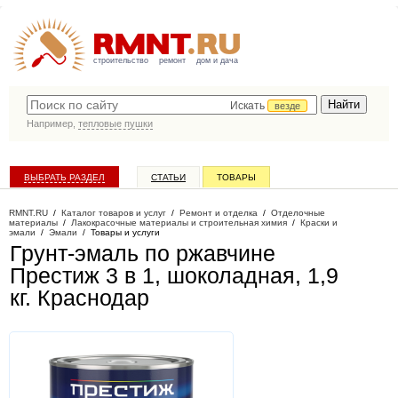
строительство
ремонт
дом и дача
Искать
везде
Например,
тепловые пушки
ВЫБРАТЬ РАЗДЕЛ
СТАТЬИ
ТОВАРЫ
КАТАЛОГ КОМПАНИЙ
RMNT.RU
/
Каталог товаров и услуг
/
Ремонт и отделка
/
Отделочные
материалы
/
Лакокрасочные материалы и строительная химия
/
Краски и
эмали
/
Эмали
/
Товары и услуги
Грунт-эмаль по ржавчине
Престиж 3 в 1, шоколадная, 1,9
кг
. Краснодар