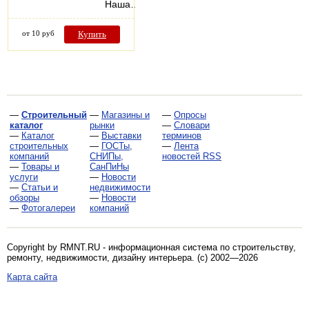
Наша…
от 10 руб
Купить
—
Строительный
—
Магазины и
—
Опросы
каталог
рынки
—
Словари
—
Каталог
—
Выставки
терминов
строительных
—
ГОСТы,
—
Лента
компаний
СНИПы,
новостей RSS
—
Товары и
СанПиНы
услуги
—
Новости
—
Статьи и
недвижимости
обзоры
—
Новости
—
Фотогалереи
компаний
Copyright by RMNT.RU - информационная система по
строительству,
ремонту, недвижимости, дизайну интерьера
. (c) 2002—2026
Карта сайта