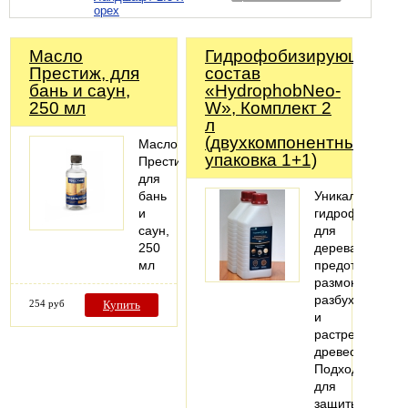
орех
Масло
Гидрофобизирующий
Престиж, для
состав
бань и саун,
«HydrophobNeo-
250 мл
W», Комплект 2
л
(двухкомпонентный,
Масло
упаковка 1+1)
Престиж,
для
бань
Уникальный
и
гидрофобизато
саун,
для
250
дерева,
мл
предотвращает
размокание,
разбухание
254 руб
Купить
и
растрескивани
древесины.
Подходит
для
защиты