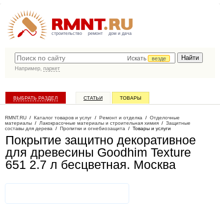
строительство
ремонт
дом и дача
Искать
везде
Например,
паркет
ВЫБРАТЬ РАЗДЕЛ
СТАТЬИ
ТОВАРЫ
КАТАЛОГ КОМПАНИЙ
RMNT.RU
/
Каталог товаров и услуг
/
Ремонт и отделка
/
Отделочные
материалы
/
Лакокрасочные материалы и строительная химия
/
Защитные
составы для дерева
/
Пропитки и огнебиозащита
/
Товары и услуги
Покрытие защитно декоративное
для древесины Goodhim Texture
651 2.7 л бесцветная
. Москва