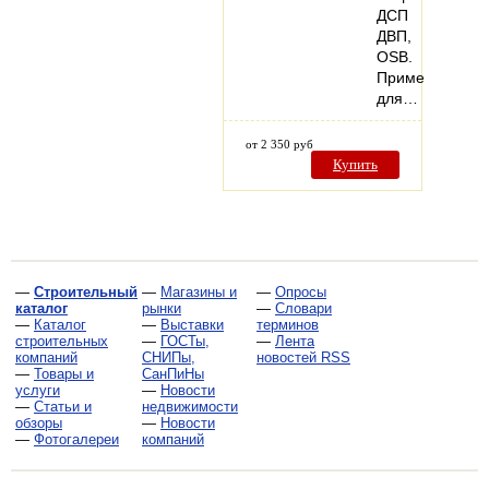
ДСП
ДВП,
OSB.
Применяется
для…
от 2 350 руб
Купить
—
Строительный
—
Магазины и
—
Опросы
каталог
рынки
—
Словари
—
Каталог
—
Выставки
терминов
строительных
—
ГОСТы,
—
Лента
компаний
СНИПы,
новостей RSS
—
Товары и
СанПиНы
услуги
—
Новости
—
Статьи и
недвижимости
обзоры
—
Новости
—
Фотогалереи
компаний