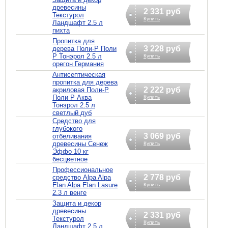
древесины
2 331 руб
Текстурол
Купить
Ландшафт 2.5 л
пихта
Пропитка для
3 228 руб
дерева Поли-Р Поли
Р Тонэрол 2.5 л
Купить
орегон Германия
Антисептическая
пропитка для дерева
2 222 руб
акриловая Поли-Р
Поли Р Аква
Купить
Тонэрол 2.5 л
светлый дуб
Средство для
глубокого
3 069 руб
отбеливания
древесины Сенеж
Купить
Эффо 10 кг
бесцветное
Профессиональное
2 778 руб
средство Alpa Alpa
Elan Alpa Elan Lasure
Купить
2.3 л венге
Защита и декор
древесины
2 331 руб
Текстурол
Купить
Ландшафт 2.5 л