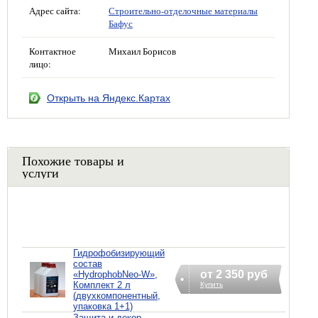
Адрес сайта:
Строительно-отделочные материалы
Бафус
Контактное
Михаил Борисов
лицо:
Открыть на Яндекс.Картах
Похожие товары и
услуги
Гидрофобизирующий
состав
от 2 350 руб
«HydrophobNeo-W»,
Комплект 2 л
Купить
(двухкомпонентный,
упаковка 1+1)
Защита и декор