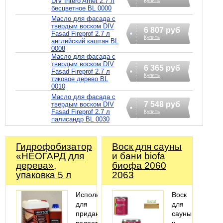
DIV Intero Amet 2.7 л
Купить
бесцветное BL 0000
Масло для фасада с
твердым воском DIV
6 807 руб
Fasad Fireprof 2.7 л
Купить
английский каштан BL
0008
Масло для фасада с
твердым воском DIV
6 365 руб
Fasad Fireprof 2.7 л
Купить
тиковое дерево BL
0010
Масло для фасада с
7 548 руб
твердым воском DIV
Fasad Fireprof 2.7 л
Купить
палисандр BL 0030
Гидрофобизатор
Воск для сауны
«НЕОГАРД для
и бани biofa
дерева»,
биофа 2060
упаковка 5 л
2063
Используется
Воск
для
для
придания
сауны
водоотталкивающих
и