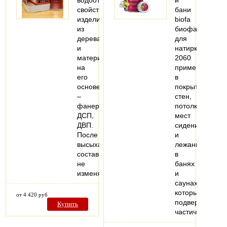
свойств
бани
изделиям
biofa
из
биофа
дерева
для
и
натирки
материалам
2060
на
применяется
его
в
основе
покрытии
–
стен,
фанере,
потолков,
ДСП,
мест
ДВП.
сидения
После
и
высыхания
лежания
состав
в
не
банях
изменяет…
и
саунах,
которые
от 4 420 руб
подвержены
Купить
частичному…