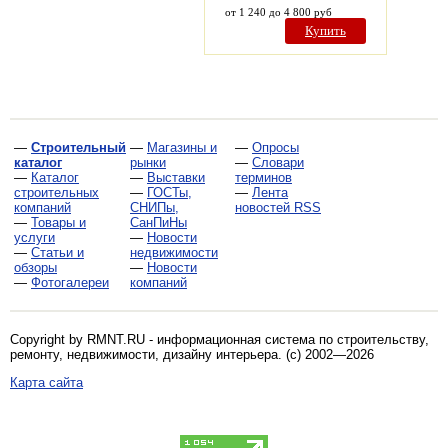
от 1 240 до 4 800 руб
Купить
—
Строительный
—
Магазины и
—
Опросы
каталог
рынки
—
Словари
—
Каталог
—
Выставки
терминов
строительных
—
ГОСТы,
—
Лента
компаний
СНИПы,
новостей RSS
—
Товары и
СанПиНы
услуги
—
Новости
—
Статьи и
недвижимости
обзоры
—
Новости
—
Фотогалереи
компаний
Copyright by RMNT.RU - информационная система по
строительству,
ремонту, недвижимости, дизайну интерьера
. (c) 2002—2026
Карта сайта