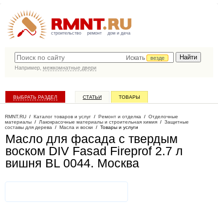
строительство
ремонт
дом и дача
Искать
везде
Например,
межкомнатные двери
ВЫБРАТЬ РАЗДЕЛ
СТАТЬИ
ТОВАРЫ
КАТАЛОГ КОМПАНИЙ
RMNT.RU
/
Каталог товаров и услуг
/
Ремонт и отделка
/
Отделочные
материалы
/
Лакокрасочные материалы и строительная химия
/
Защитные
составы для дерева
/
Масла и воски
/
Товары и услуги
Масло для фасада с твердым
воском DIV Fasad Fireprof 2.7 л
вишня BL 0044
. Москва