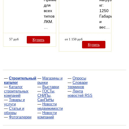
для
кг:
всех
1250
типов
Габариты
ЛКМ.
и
…
вес…
57 руб
Купить
от 1 150 руб
Купить
—
Строительный
—
Магазины и
—
Опросы
каталог
рынки
—
Словари
—
Каталог
—
Выставки
терминов
строительных
—
ГОСТы,
—
Лента
компаний
СНИПы,
новостей RSS
—
Товары и
СанПиНы
услуги
—
Новости
—
Статьи и
недвижимости
обзоры
—
Новости
—
Фотогалереи
компаний