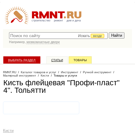
строительство
ремонт
дом и дача
Искать
везде
Например,
межкомнатные двери
ВЫБРАТЬ РАЗДЕЛ
СТАТЬИ
ТОВАРЫ
КАТАЛОГ КОМПАНИЙ
RMNT.RU
/
Каталог товаров и услуг
/
Инструмент
/
Ручной инструмент
/
Малярный инструмент
/
Кисти
/
Товары и услуги
Кисть флейцевая "Профи-пласт"
4"
. Тольятти
Кисти