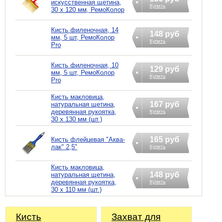
искусственная щетина,
Купить
30 х 120 мм, РемоКолор
Кисть филеночная, 14
148 руб
мм, 5 шт, РемоКолор
Купить
Pro
Кисть филеночная, 10
129 руб
мм, 5 шт, РемоКолор
Купить
Pro
Кисть макловица,
167 руб
натуральная щетина,
деревянная рукоятка,
Купить
30 х 130 мм (шт.)
165 руб
Кисть флейцевая "Аква-
лак" 2,5"
Купить
Кисть макловица,
148 руб
натуральная щетина,
деревянная рукоятка,
Купить
30 х 110 мм (шт.)
Кисть
Захват для