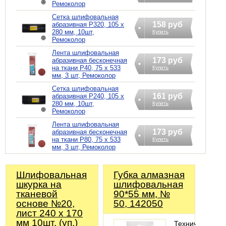
Ремоколор
Сетка шлифовальная
158 руб
абразивная Р320, 105 х
280 мм, 10шт,
Купить
Ремоколор
Лента шлифовальная
173 руб
абразивная бесконечная
на ткани Р40, 75 х 533
Купить
мм, 3 шт, Ремоколор
Сетка шлифовальная
161 руб
абразивная Р240, 105 х
280 мм, 10шт,
Купить
Ремоколор
Лента шлифовальная
173 руб
абразивная бесконечная
на ткани Р80, 75 х 533
Купить
мм, 3 шт, Ремоколор
Шлифовальная
Губка алмазная
шкурка на
шлифовальная
тканевой
90*55 мм, №
основе №20,
50, 142050
лист 240 х 170
мм 10шт. (уп.)
Технические