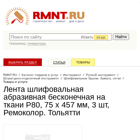
строительство
ремонт
дом и дача
Искать
везде
Например,
генераторы
ВЫБРАТЬ РАЗДЕЛ
СТАТЬИ
ТОВАРЫ
КАТАЛОГ КОМПАНИЙ
RMNT.RU
/
Каталог товаров и услуг
/
Инструмент
/
Ручной инструмент
/
Штукатурно-отделочный инструмент
/
Шлифовальные бруски, бумага, сетки
/
Товары и услуги
Лента шлифовальная
абразивная бесконечная на
ткани Р80, 75 х 457 мм, 3 шт,
Ремоколор
. Тольятти