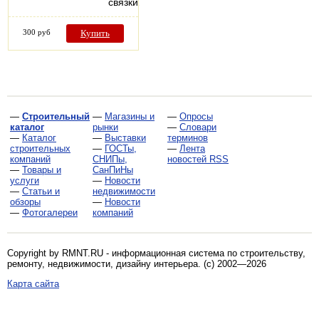
связки…
300 руб
Купить
—
Строительный
—
Магазины и
—
Опросы
каталог
рынки
—
Словари
—
Каталог
—
Выставки
терминов
строительных
—
ГОСТы,
—
Лента
компаний
СНИПы,
новостей RSS
—
Товары и
СанПиНы
услуги
—
Новости
—
Статьи и
недвижимости
обзоры
—
Новости
—
Фотогалереи
компаний
Copyright by RMNT.RU - информационная система по
строительству,
ремонту, недвижимости, дизайну интерьера
. (c) 2002—2026
Карта сайта