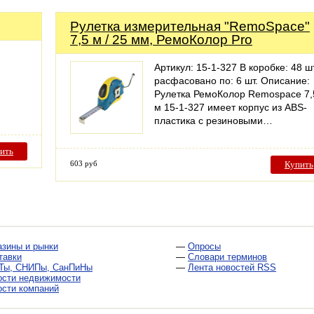
Рулетка измерительная "RemoSpace"
7,5 м / 25 мм, РемоКолор Pro
Артикул: 15-1-327 В коробке: 48 шт
расфасовано по: 6 шт. Описание:
Рулетка РемоКолор Remospace 7,
м 15-1-327 имеет корпус из ABS-
пластика с резиновыми…
ить
603 руб
Купить
азины и рынки
—
Опросы
тавки
—
Словари терминов
Ты, СНИПы, СанПиНы
—
Лента новостей RSS
ости недвижимости
ости компаний