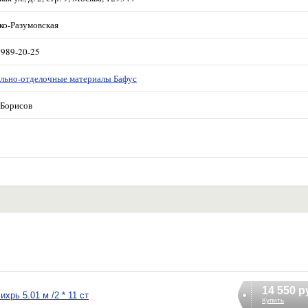
ко-Разумовская
 989-20-25
льно-отделочные материалы Бафус
Борисов
14 550 р
рь 5.01 м /2 * 11 ст
Купить