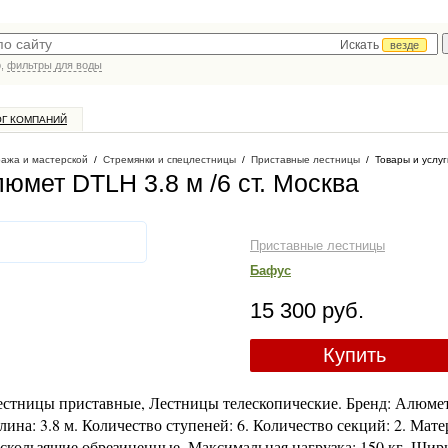
Искать
везде
р,
фильтры для воды
ОГ КОМПАНИЙ
ража и мастерской
/
Стремянки и спецлестницы
/
Приставные лестницы
/
Товары и услуг
юмет DTLH 3.8 м /6 ст
. Москва
Приставные лестницы
Бафус
15 300 руб.
Купить
естницы приставные, Лестницы телескопические. Бренд: Алюмет
лина: 3.8 м. Количество ступеней: 6. Количество секций: 2. Мат
скользящие обрезиненные. Максимальная нагрузка: 150 кг. Шири