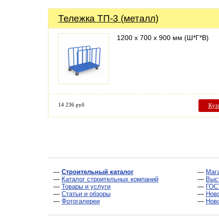
Тележка ТП-3 (металл)
1200 х 700 х 900 мм (Ш*Г*В)
14 236 руб
Куп
—
Строительный каталог
—
Маг
—
Каталог строительных компаний
—
Выс
—
Товары и услуги
—
ГОС
—
Статьи и обзоры
—
Нов
—
Фотогалереи
—
Нов