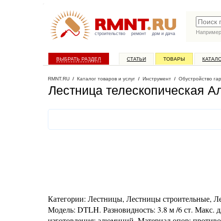
Наприме
строительство
ремонт
дом и дача
ВЫБРАТЬ РАЗДЕЛ
СТАТЬИ
ТОВАРЫ
КАТАЛ
RMNT.RU
/
Каталог товаров и услуг
/
Инструмент
/
Обустройство га
Лестница телескопическая Ал
Категории: Лестницы, Лестницы строительные, Л
Модель: DTLH. Разновидность: 3.8 м /6 ст. Макс. д
изготовления: алюминий. Материал опор: противо