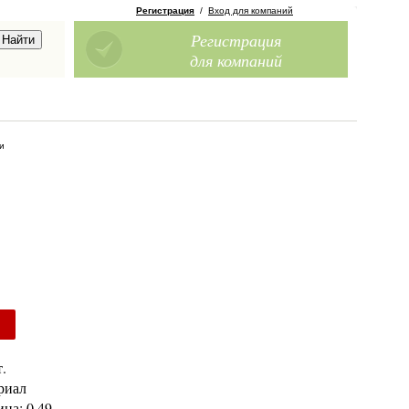
Регистрация
/
Вход для компаний
Регистрация
для компаний
и
.
ериал
на: 0.49