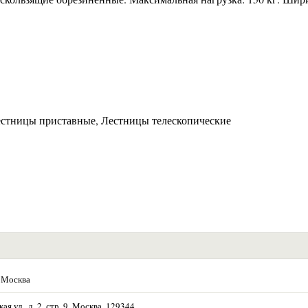
естницы приставные, Лестницы телескопические
 Москва
ая ул., д. 2, стр. 9, Москва, 129344