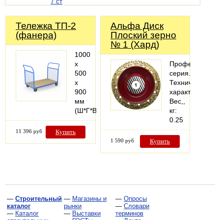
7 ст
Тележка ТП-2
Альфа Диск
(фанера)
Плоский зерно
№ 1 (Хард)
1000
х
Профессионал
500
серия.
х
Технические
900
характеристики
мм
Вес,,
(Ш*Г*В)
кг:
0.25
11 396 руб
Купить
1 590 руб
Купить
—
Строительный
—
Магазины и
—
Опросы
каталог
рынки
—
Словари
—
Каталог
—
Выставки
терминов