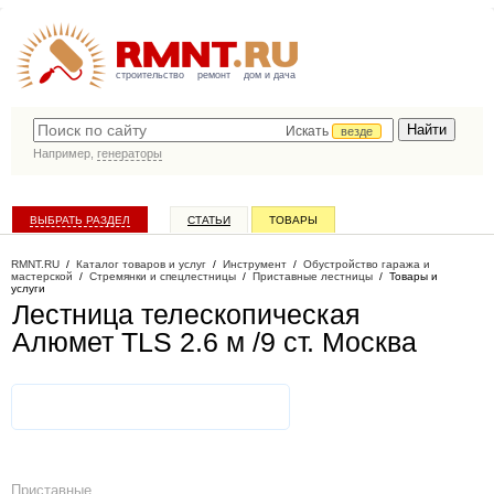
строительство
ремонт
дом и дача
Искать
везде
Например,
генераторы
ВЫБРАТЬ РАЗДЕЛ
СТАТЬИ
ТОВАРЫ
КАТАЛОГ КОМПАНИЙ
RMNT.RU
/
Каталог товаров и услуг
/
Инструмент
/
Обустройство гаража и
мастерской
/
Стремянки и спецлестницы
/
Приставные лестницы
/
Товары и
услуги
Лестница телескопическая
Алюмет TLS 2.6 м /9 ст
. Москва
Приставные