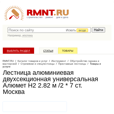
строительство
ремонт
дом и дача
Искать
везде
Например,
ипотека
ВЫБРАТЬ РАЗДЕЛ
СТАТЬИ
ТОВАРЫ
КАТАЛОГ КОМПАНИЙ
RMNT.RU
/
Каталог товаров и услуг
/
Инструмент
/
Обустройство гаража и
мастерской
/
Стремянки и спецлестницы
/
Приставные лестницы
/
Товары и
услуги
Лестница алюминиевая
двухсекционная универсальная
Алюмет H2 2.82 м /2 * 7 ст
.
Москва