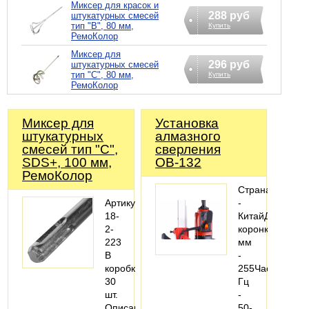
Миксер для красок и
288 руб
штукатурных смесей
тип "В", 80 мм,
Купить
РемоКолор
Миксер для
296 руб
штукатурных смесей
тип "С", 80 мм,
Купить
РемоКолор
Миксер для
Установка
штукатурных
алмазного
смесей тип "С",
сверления
SDS+, 100 мм,
ОВ-132
РемоКолор
Страна
Артикул:
-
18-
КитайДиаметр
2-
коронки,
223
мм
В
-
коробке:
255Частота,
30
Гц
шт.
-
Описание:
50-