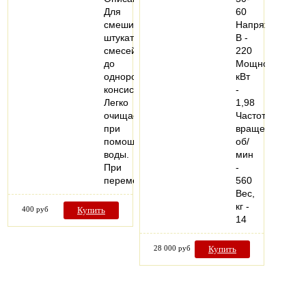
Для
60
смешивания
Напряжение,
штукатурных
В -
смесей
220
до
Мощность,
однородной
кВт
консистенции.
-
Легко
1,98
очищается
Частота
при
вращения,
помощи
об/
воды.
мин
При
-
перемешивании…
560
Вес,
кг -
400 руб
Купить
14
28 000 руб
Купить