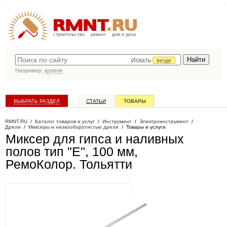
строительство
ремонт
дом и дача
Искать
везде
Например,
кровля
ВЫБРАТЬ РАЗДЕЛ
СТАТЬИ
ТОВАРЫ
КАТАЛОГ КОМПАНИЙ
RMNT.RU
/
Каталог товаров и услуг
/
Инструмент
/
Электроинструмент
/
Дрели
/
Миксеры и низкооборотистые дрели
/
Товары и услуги
Миксер для гипса и наливных
полов тип "E", 100 мм,
РемоКолор
. Тольятти