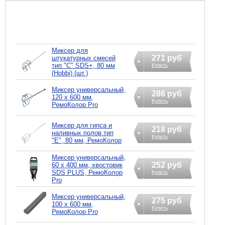
Миксер для
271 руб
штукатурных смесей
тип "С" SDS+, 80 мм
Купить
(Hobbi) (шт.)
Миксер универсальный,
286 руб
120 х 600 мм,
Купить
РемоКолор Pro
Миксер для гипса и
218 руб
наливных полов тип
Купить
"E", 80 мм, РемоКолор
Миксер универсальный,
252 руб
60 х 400 мм, хвостовик
SDS PLUS, РемоКолор
Купить
Pro
Миксер универсальный,
275 руб
100 х 600 мм,
Купить
РемоКолор Pro