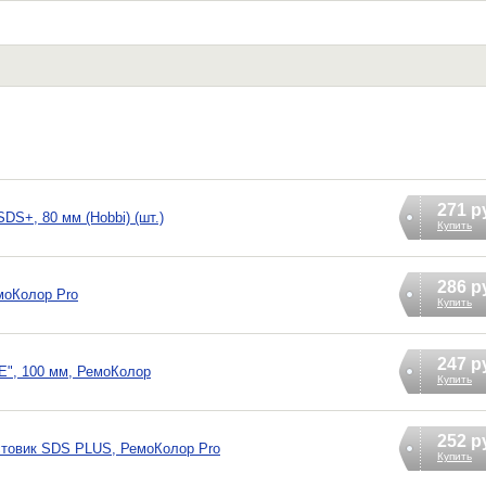
271 р
DS+, 80 мм (Hobbi) (шт.)
Купить
286 р
моКолор Pro
Купить
247 р
"E", 100 мм, РемоКолор
Купить
252 р
стовик SDS PLUS, РемоКолор Pro
Купить