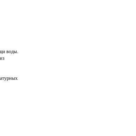
щи воды.
из
катурных