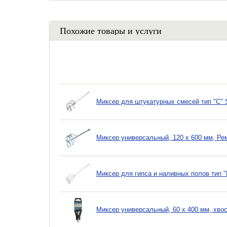
Похожие товары и услуги
Миксер для штукатурных смесей тип "С" S
Миксер универсальный, 120 х 600 мм, Ре
Миксер для гипса и наливных полов тип 
Миксер универсальный, 60 х 400 мм, хво