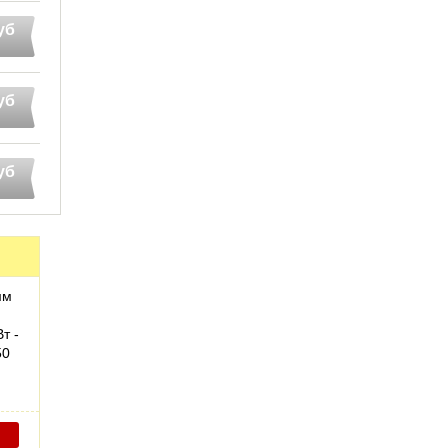
уб
уб
уб
мм
т -
50