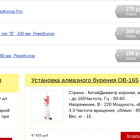
275 р
моКолор Pro
Купить
306 р
 тип "В", 100 мм, РемоКолор
Купить
296 р
 80 мм, РемоКолор
Купить
п
Установка алмазного бурения ОВ-165
Страна - КитайДиаметр коронки, 
 шт.
- до 165Частота, Гц - 50-60
Напряжение, В - 220 Мощность, кВ
одной
3,3 Частота вращения, об/мин - 8
я при
Вес, кг - 15
47 850 руб
Купить