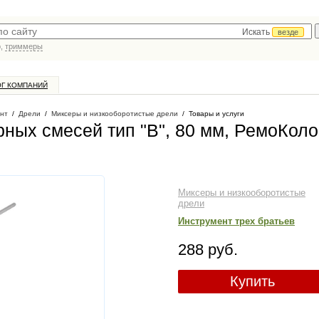
Искать
везде
р,
триммеры
ОГ КОМПАНИЙ
нт
/
Дрели
/
Миксеры и низкооборотистые дрели
/
Товары и услуги
рных смесей тип "В", 80 мм, РемоКол
Миксеры и низкооборотистые
дрели
Инструмент трех братьев
288 руб.
Купить