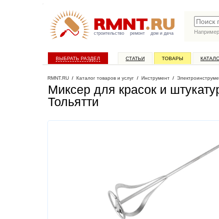
Наприме
строительство
ремонт
дом и дача
ВЫБРАТЬ РАЗДЕЛ
СТАТЬИ
ТОВАРЫ
КАТАЛ
RMNT.RU
/
Каталог товаров и услуг
/
Инструмент
/
Электроинструме
Миксер для красок и штукату
Тольятти