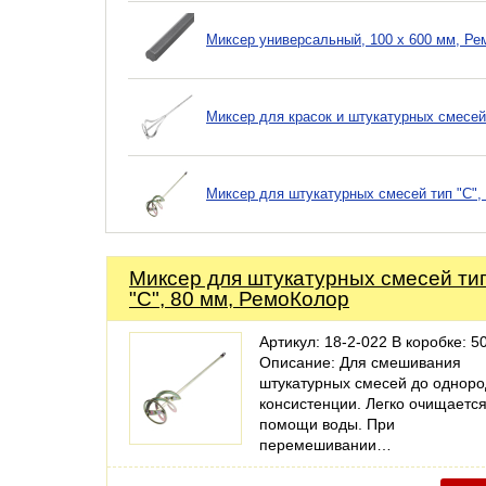
Миксер универсальный, 100 х 600 мм, Ре
Миксер для красок и штукатурных смесей
Миксер для штукатурных смесей тип "С",
Миксер для штукатурных смесей ти
"С", 80 мм, РемоКолор
Артикул: 18-2-022 В коробке: 50
Описание: Для смешивания
штукатурных смесей до однор
консистенции. Легко очищаетс
помощи воды. При
перемешивании…