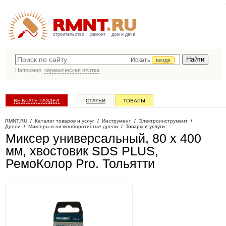
строительство
ремонт
дом и дача
Искать
везде
Например,
керамическая плитка
ВЫБРАТЬ РАЗДЕЛ
СТАТЬИ
ТОВАРЫ
КАТАЛОГ КОМПАНИЙ
RMNT.RU
/
Каталог товаров и услуг
/
Инструмент
/
Электроинструмент
/
Дрели
/
Миксеры и низкооборотистые дрели
/
Товары и услуги
Миксер универсальный, 80 х 400
мм, хвостовик SDS PLUS,
РемоКолор Pro
. Тольятти