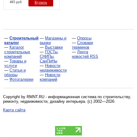
465 руб
Купить
—
Строительный
—
Магазины и
—
Опросы
каталог
рынки
—
Словари
—
Каталог
—
Выставки
терминов
строительных
—
ГОСТы,
—
Лента
компаний
СНИПы,
новостей RSS
—
Товары и
СанПиНы
услуги
—
Новости
—
Статьи и
недвижимости
обзоры
—
Новости
—
Фотогалереи
компаний
Copyright by RMNT.RU - информационная система по
строительству,
ремонту, недвижимости, дизайну интерьера
. (c) 2002—2026
Карта сайта