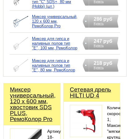
тип "С" SDS+, 80 мм
Купить
(Hobbi) (шт.)
Миксер универсальный,
286 руб
120 х 600 мм,
Купить
РемоКолор Pro
Миксер для гипса и
247 руб
наливных полов тип
Купить
"E", 100 мм, РемоКолор
Миксер для гипса и
218 руб
наливных полов тип
Купить
"E", 80 мм, РемоКолор
Миксер
Сетевая дрель
универсальный,
HILTI UD 4
120 х 600 мм,
хвостовик SDS
Количество
PLUS,
скоростей
РемоКолор Pro
1;
Максимальный
Артикул:
"мягкий"
18-
крутящий