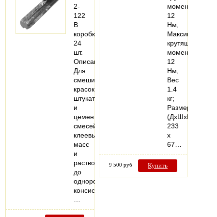
2-
момент
122
12
В
Нм;
коробке:
Максимальный
24
крутящий
шт.
момент
Описание:
12
Для
Нм;
смешивания
Вес
красок,
1.4
штукатурных
кг;
и
Размеры
цементных
(ДхШхВ)
смесей,
233
клеевых
x
масс
67…
и
растворов
9 500 руб
Купить
до
однородной
консистенции.
…