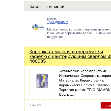
Каталог компаний
Москва
Трио Диамант
Мы компания, которая специализированн
В нашем ассортименте более 150 наимен
продукция…
Коронка алмазная по керамике и
кафелю с центрирующим сверлом 
400035
Технические характеристики
Назначение: Сверлить матери
Материалы: Керамогранит;
Керамическая плитка; Стекло
Торговая марка: TRIO-DIAMON
Вес, кг:…
1 050 руб
Куп