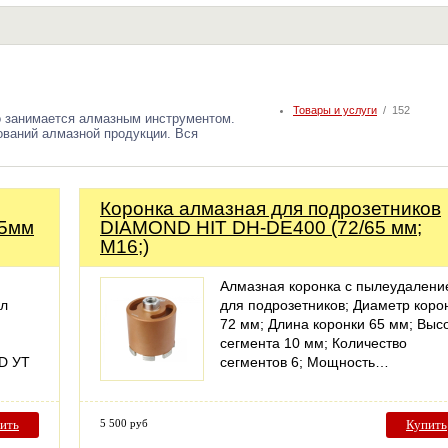
Товары и услуги
/ 152
о занимается алмазным инструментом.
ований алмазной продукции. Вся
Коронка алмазная для подрозетников
35мм
DIAMOND HIT DH-DE400 (72/65 мм;
M16;)
Алмазная коронка с пылеудалени
ал
для подрозетников; Диаметр коро
72 мм; Длина коронки 65 мм; Выс
сегмента 10 мм; Количество
D УТ
сегментов 6; Мощность…
ить
5 500 руб
Купить