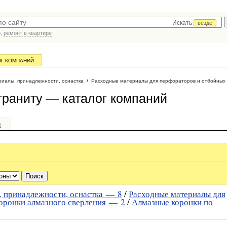
Искать
везде
р,
ремонт в квартире
ОГ КОМПАНИЙ
иалы, принадлежности, оснастка
/
Расходные материалы для перфораторов и отбойных
граниту — каталог компаний
и
, принадлежности, оснастка —
8
/
Расходные материалы для
оронки алмазного сверления —
2
/
Алмазные коронки по