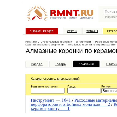
Наприме
строительство
ремонт
дом и дача
ВЫБРАТЬ РАЗДЕЛ
СТАТЬИ
ТОВАРЫ
КАТАЛ
RMNT.RU
/
Строительные компании
/
Инструмент
/
Расходные матер
Коронки алмазного сверления
/
Алмазные коронки по керамограниту
Алмазные коронки по керамо
Раздел
Товары
Компании
Стать
Каталог строительных компаний
Название компании:
Город:
Регион:
Инструмент —
1641
/
Расходные материалы
перфораторов и отбойных молотков —
2
/
К
керамограниту —
1