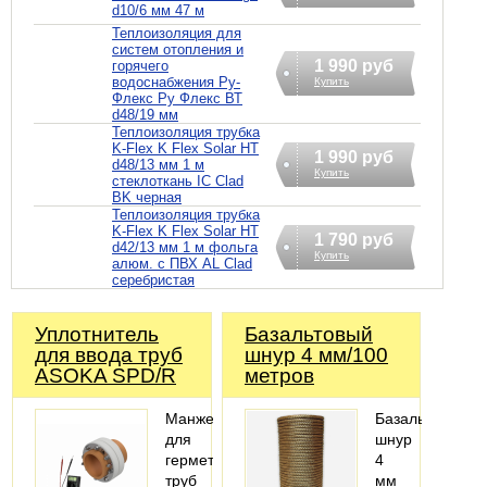
d10/6 мм 47 м
Теплоизоляция для
систем отопления и
1 990 руб
горячего
водоснабжения Ру-
Купить
Флекс Ру Флекс ВТ
d48/19 мм
Теплоизоляция трубка
K-Flex K Flex Solar HT
1 990 руб
d48/13 мм 1 м
Купить
стеклоткань IC Clad
BK черная
Теплоизоляция трубка
K-Flex K Flex Solar HT
1 790 руб
d42/13 мм 1 м фольга
Купить
алюм. с ПВХ AL Clad
серебристая
Уплотнитель
Базальтовый
для ввода труб
шнур 4 мм/100
ASOKA SPD/R
метров
Манжета
Базальтовый
для
шнур
герметизации
4
труб
мм