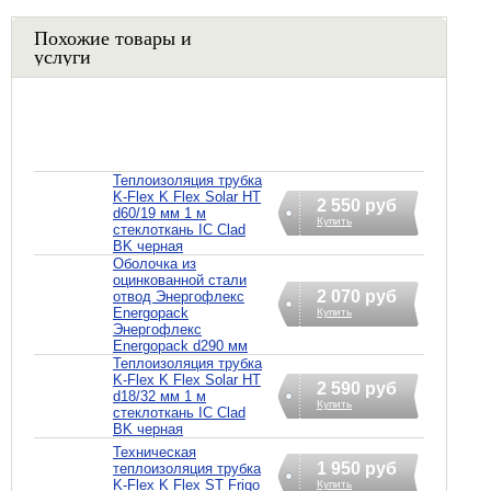
Похожие товары и
услуги
Теплоизоляция трубка
K-Flex K Flex Solar HT
2 550 руб
d60/19 мм 1 м
Купить
стеклоткань IC Clad
BK черная
Оболочка из
оцинкованной стали
2 070 руб
отвод Энергофлекс
Energopack
Купить
Энергофлекс
Energopack d290 мм
Теплоизоляция трубка
K-Flex K Flex Solar HT
2 590 руб
d18/32 мм 1 м
Купить
стеклоткань IC Clad
BK черная
Техническая
1 950 руб
теплоизоляция трубка
K-Flex K Flex ST Frigo
Купить