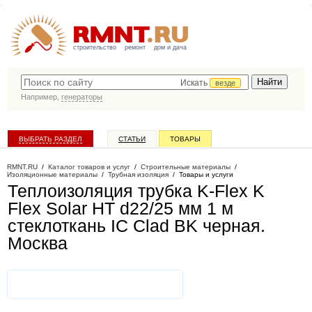
строительство
ремонт
дом и дача
Искать
везде
Например,
генераторы
ВЫБРАТЬ РАЗДЕЛ
СТАТЬИ
ТОВАРЫ
КАТАЛОГ КОМПАНИЙ
RMNT.RU
/
Каталог товаров и услуг
/
Строительные материалы
/
Изоляционные материалы
/
Трубная изоляция
/
Товары и услуги
Теплоизоляция трубка K-Flex K
Flex Solar HT d22/25 мм 1 м
стеклоткань IC Clad BK черная
.
Москва