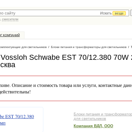
Искать
везде
р,
смесители
ОГ КОМПАНИЙ
омплектующие для светильников
/
Блоки питания и трансформаторы для светильников
/
Vossloh Schwabe EST 70/12.380 70W 
осква
хиве. Описание и стоимость товара или услуги, контактные дан
действительны!
Блоки питания и трансформато
для светильников
Компания ВДЛ, ООО