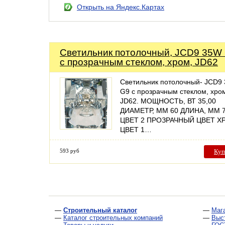
Открыть на Яндекс.Картах
Светильник потолочный, JCD9 35W
с прозрачным стеклом, хром, JD62
Светильник потолочный- JCD9
G9 с прозрачным стеклом, хро
JD62. МОЩНОСТЬ, ВТ 35,00
ДИАМЕТР, ММ 60 ДЛИНА, ММ 
ЦВЕТ 2 ПРОЗРАЧНЫЙ ЦВЕТ Х
ЦВЕТ 1…
593 руб
Куп
—
Строительный каталог
—
Маг
—
Каталог строительных компаний
—
Выс