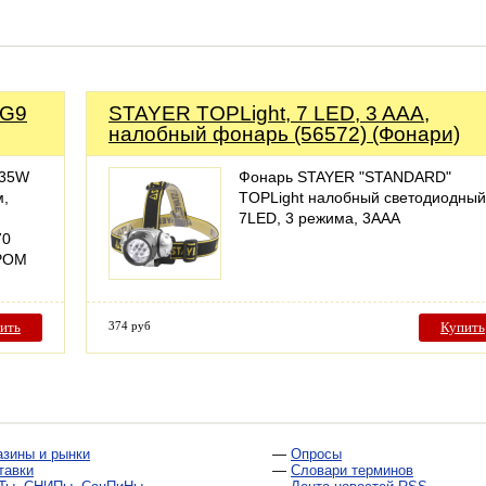
 G9
STAYER TOPLight, 7 LED, 3 AAA,
налобный фонарь (56572) (Фонари)
 35W
Фонарь STAYER "STANDARD"
м,
TOPLight налобный светодиодный
7LED, 3 режима, 3ААА
70
РОМ
ить
374 руб
Купить
азины и рынки
—
Опросы
тавки
—
Словари терминов