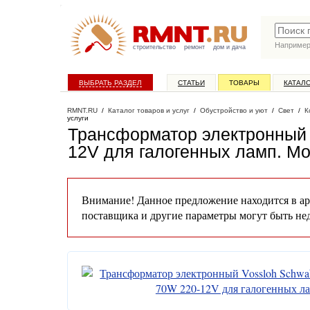
Наприме
строительство
ремонт
дом и дача
ВЫБРАТЬ РАЗДЕЛ
СТАТЬИ
ТОВАРЫ
КАТАЛ
RMNT.RU
/
Каталог товаров и услуг
/
Обустройство и уют
/
Свет
/
К
услуги
Трансформатор электронный 
12V для галогенных ламп
. М
Внимание! Данное предложение находится в ар
поставщика и другие параметры могут быть не