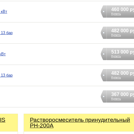
460 000 р
 кВт
Купить
482 000 р
 13 бар
Купить
513 000 р
кВт
Купить
482 000 р
 13 бар
Купить
367 000 р
Купить
IS
Растворосмеситель принудительный
РН-200А