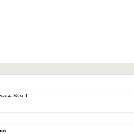
е, д. 165, ст. 1
евич