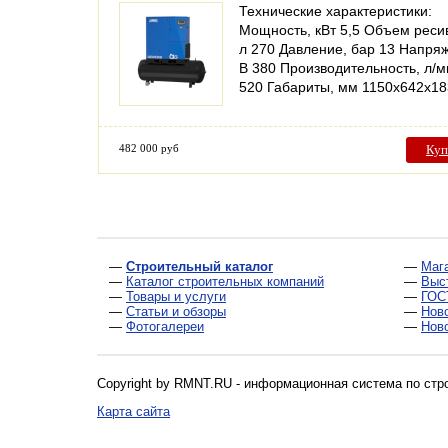
Технические характеристики:
Мощность, кВт 5,5 Объем реси
л 270 Давление, бар 13 Напря
В 380 Производительность, л/м
520 Габариты, мм 1150х642х1
482 000 руб
Куп
—
Строительный каталог
—
Маг
—
Каталог строительных компаний
—
Выс
—
Товары и услуги
—
ГОС
—
Статьи и обзоры
—
Нов
—
Фотогалереи
—
Нов
Copyright by RMNT.RU - информационная система по
стр
Карта сайта