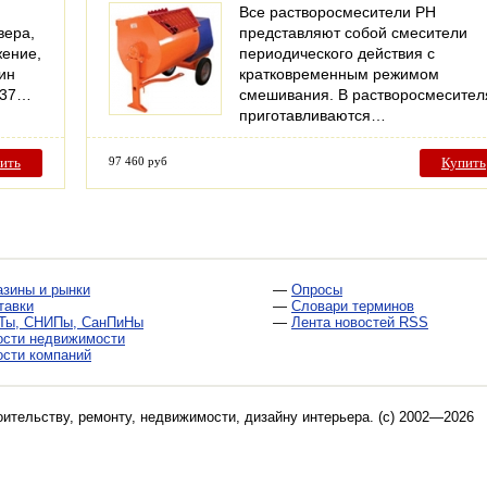
Все растворосмесители РН
вера,
представляют собой смесители
жение,
периодического действия с
ин
кратковременным режимом
837…
смешивания. В растворосмесител
приготавливаются…
ить
97 460 руб
Купить
азины и рынки
—
Опросы
тавки
—
Словари терминов
Ты, СНИПы, СанПиНы
—
Лента новостей RSS
ости недвижимости
ости компаний
оительству, ремонту, недвижимости, дизайну интерьера
. (c) 2002—2026