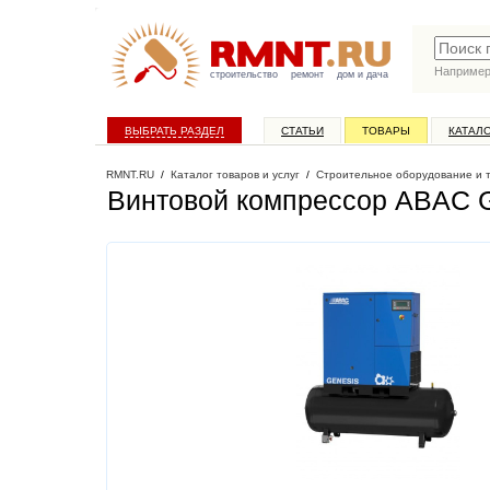
Наприме
строительство
ремонт
дом и дача
ВЫБРАТЬ РАЗДЕЛ
СТАТЬИ
ТОВАРЫ
КАТАЛ
RMNT.RU
/
Каталог товаров и услуг
/
Строительное оборудование и 
Винтовой компрессор ABAC G