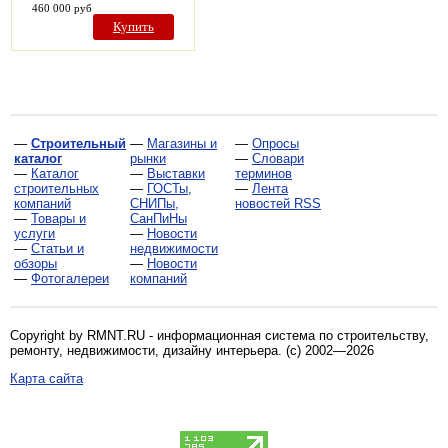
460 000 руб
Купить
—
Строительный
—
Магазины и
—
Опросы
каталог
рынки
—
Словари
—
Каталог
—
Выставки
терминов
строительных
—
ГОСТы,
—
Лента
компаний
СНИПы,
новостей RSS
—
Товары и
СанПиНы
услуги
—
Новости
—
Статьи и
недвижимости
обзоры
—
Новости
—
Фотогалереи
компаний
Copyright by RMNT.RU - информационная система по
строительству,
ремонту, недвижимости, дизайну интерьера
. (c) 2002—2026
Карта сайта