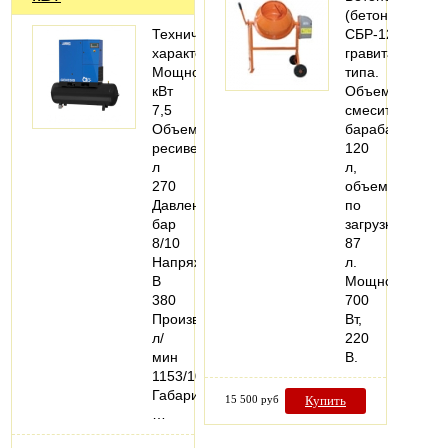
(бетоносмесите
Технические
СБР-120,
характеристики:
гравитационно
Мощность,
типа.
кВт
Объем
7,5
смесительного
Объем
барабана
ресивера,
120
л
л,
270
объем
Давление,
по
бар
загрузке
8/10
87
Напряжение,
л.
В
Мощность
380
700
Производительность,
Вт,
л/
220
мин
В.
1153/1000/810
Габариты,
15 500 руб
Купить
…