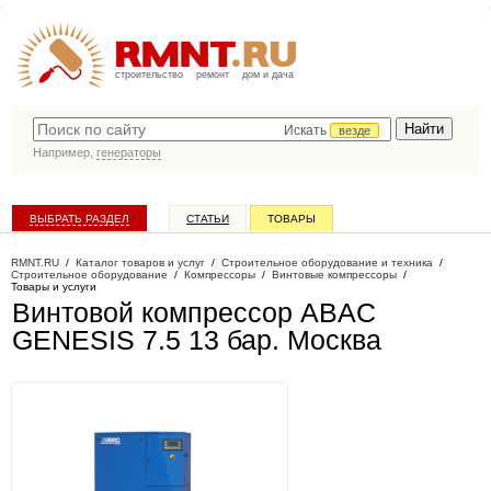
строительство
ремонт
дом и дача
Искать
везде
Например,
генераторы
ВЫБРАТЬ РАЗДЕЛ
СТАТЬИ
ТОВАРЫ
КАТАЛОГ КОМПАНИЙ
RMNT.RU
/
Каталог товаров и услуг
/
Строительное оборудование и техника
/
Строительное оборудование
/
Компрессоры
/
Винтовые компрессоры
/
Товары и услуги
Винтовой компрессор ABAC
GENESIS 7.5 13 бар
. Москва