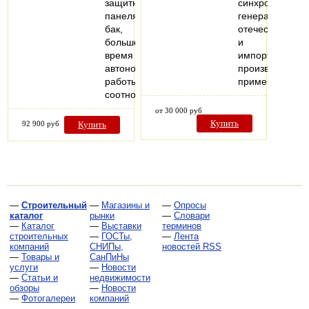
защитными
синхронных
панелями.Большой
генераторов
бак,
отечественного
большое
и
время
импортного
автономной
производства,
работы.Высокое
применяемых
соотношение…
от 30 000 руб
Купить
92 900 руб
Купить
—
Строительный
—
Магазины и
—
Опросы
каталог
рынки
—
Словари
—
Каталог
—
Выставки
терминов
строительных
—
ГОСТы,
—
Лента
компаний
СНИПы,
новостей RSS
—
Товары и
СанПиНы
услуги
—
Новости
—
Статьи и
недвижимости
обзоры
—
Новости
—
Фотогалереи
компаний