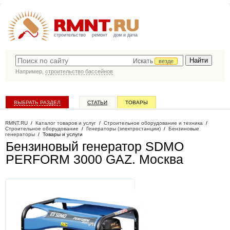
строительство
ремонт
дом и дача
Искать
везде
Например,
строительство бассейнов
ВЫБРАТЬ РАЗДЕЛ
СТАТЬИ
ТОВАРЫ
КАТАЛОГ КОМПАНИЙ
RMNT.RU
/
Каталог товаров и услуг
/
Строительное оборудование и техника
/
Строительное оборудование
/
Генераторы (электростанции)
/
Бензиновые
генераторы
/
Товары и услуги
Бензиновый генератор SDMO
PERFORM 3000 GAZ
. Москва