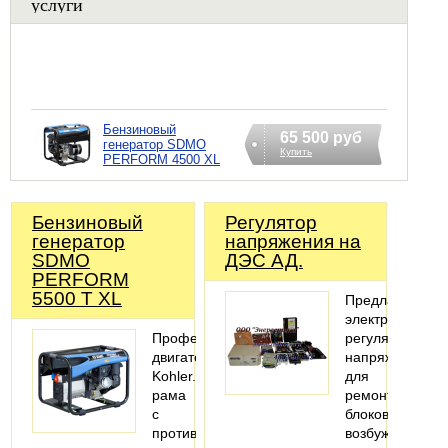
услуги
Бензиновый
65 500 руб
генератор SDMO
Купить
PERFORM 4500 XL
Бензиновый
Регулятор
генератор
напряжения на
SDMO
ДЭС АД.
PERFORM
5500 T XL
Предлагаем
электронные
Профессиональный
регуляторы
двигатель
напряжения
Kohler.Компактная
для
рама
ремонта
с
блоков
противоударными
возбуждения