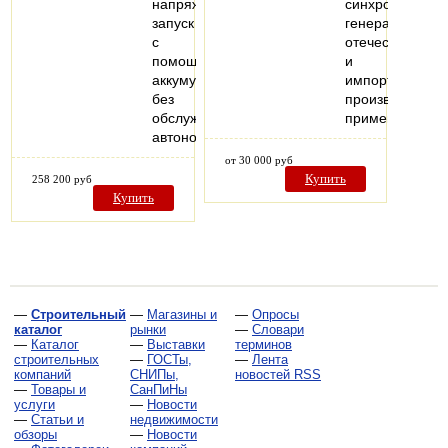
напряжения.Электрический
синхронных
запуск
генераторов
с
отечественного
помощью
и
аккумулятора
импортного
без
производства,
обслуживания.Большая
применяемых
автономность…
от 30 000 руб
Купить
258 200 руб
Купить
—
Строительный
—
Магазины и
—
Опросы
каталог
рынки
—
Словари
—
Каталог
—
Выставки
терминов
строительных
—
ГОСТы,
—
Лента
компаний
СНИПы,
новостей RSS
—
Товары и
СанПиНы
услуги
—
Новости
—
Статьи и
недвижимости
обзоры
—
Новости