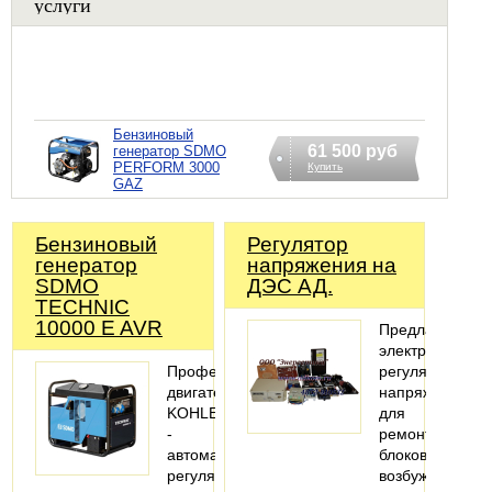
услуги
Бензиновый
61 500 руб
генератор SDMO
PERFORM 3000
Купить
GAZ
Бензиновый
Регулятор
генератор
напряжения на
SDMO
ДЭС АД.
TECHNIC
10000 E AVR
Предлагаем
электронные
Профессиональный
регуляторы
двигатель
напряжения
KOHLER.AVR
для
-
ремонта
автоматический
блоков
регулятор
возбуждения