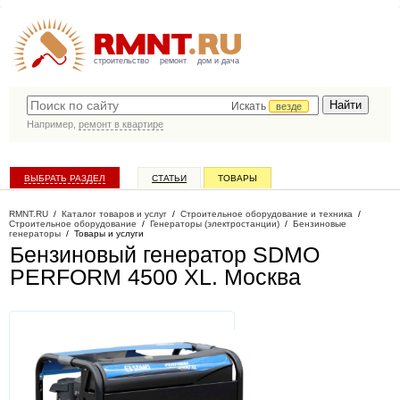
строительство
ремонт
дом и дача
Искать
везде
Например,
ремонт в квартире
ВЫБРАТЬ РАЗДЕЛ
СТАТЬИ
ТОВАРЫ
КАТАЛОГ КОМПАНИЙ
RMNT.RU
/
Каталог товаров и услуг
/
Строительное оборудование и техника
/
Строительное оборудование
/
Генераторы (электростанции)
/
Бензиновые
генераторы
/
Товары и услуги
Бензиновый генератор SDMO
PERFORM 4500 XL
. Москва