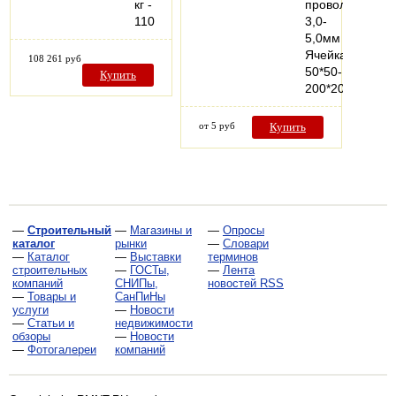
кг -
проволоки
110
3,0-
5,0мм
Ячейка
108 261 руб
50*50-
Купить
200*200мм…
от 5 руб
Купить
—
Строительный
—
Магазины и
—
Опросы
каталог
рынки
—
Словари
—
Каталог
—
Выставки
терминов
строительных
—
ГОСТы,
—
Лента
компаний
СНИПы,
новостей RSS
—
Товары и
СанПиНы
услуги
—
Новости
—
Статьи и
недвижимости
обзоры
—
Новости
—
Фотогалереи
компаний