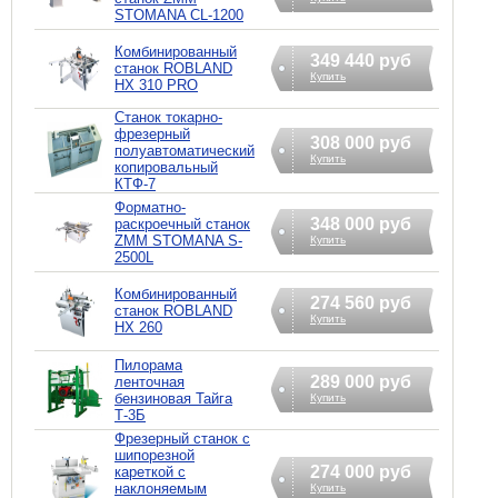
STOMANA CL-1200
Комбинированный
349 440 руб
станок ROBLAND
Купить
HX 310 PRO
Станок токарно-
фрезерный
308 000 руб
полуавтоматический
Купить
копировальный
КТФ-7
Форматно-
348 000 руб
раскроечный станок
ZMM STOMANA S-
Купить
2500L
Комбинированный
274 560 руб
станок ROBLAND
Купить
HX 260
Пилорама
289 000 руб
ленточная
бензиновая Тайга
Купить
Т-3Б
Фрезерный станок с
шипорезной
274 000 руб
кареткой с
наклоняемым
Купить