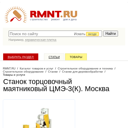
строительство
ремонт
дом и дача
Искать
везде
Например,
керамическая плитка
ВЫБРАТЬ РАЗДЕЛ
СТАТЬИ
ТОВАРЫ
КАТАЛОГ КОМПАНИЙ
RMNT.RU
/
Каталог товаров и услуг
/
Строительное оборудование и техника
/
Строительное оборудование
/
Станки
/
Станки для деревообработки
/
Товары и услуги
Станок торцовочный
маятниковый ЦМЭ-3(К)
. Москва