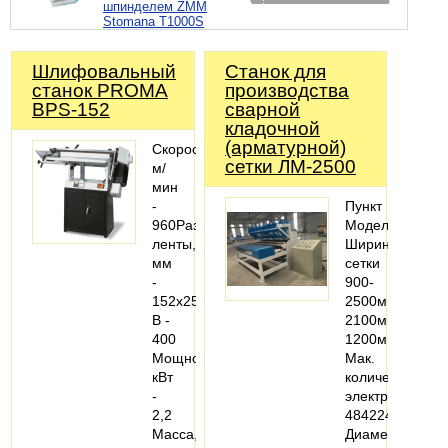
шпинделем ZMM
Stomana T1000S
Шлифовальный
Станок для
станок PROMA
производства
BPS-152
сварной
кладочной
(арматурной)
Скорость,
сетки ЛМ-2500
м/
мин
-
Пункт
960Размер
МодельЛМ-250
ленты,
Ширина
мм
сетки
-
900-
152х2515Напряжение,
2500мм900-
В -
2100мм900-
400
1200мм
Мощность,
Мак.
кВт
количество
-
электродов
2,2
484224
Масса,
Диаметр