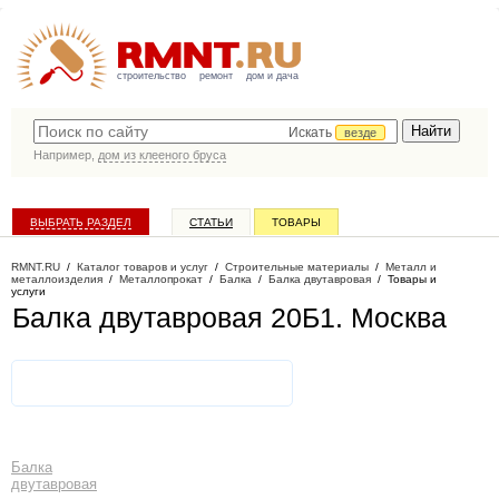
строительство
ремонт
дом и дача
Искать
везде
Например,
дом из клееного бруса
ВЫБРАТЬ РАЗДЕЛ
СТАТЬИ
ТОВАРЫ
КАТАЛОГ КОМПАНИЙ
RMNT.RU
/
Каталог товаров и услуг
/
Строительные материалы
/
Металл и
металлоизделия
/
Металлопрокат
/
Балка
/
Балка двутавровая
/
Товары и
услуги
Балка двутавровая 20Б1
. Москва
Балка
двутавровая