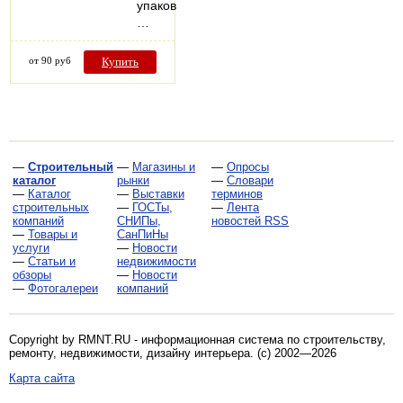
упаковки.
…
от 90 руб
Купить
—
Строительный
—
Магазины и
—
Опросы
каталог
рынки
—
Словари
—
Каталог
—
Выставки
терминов
строительных
—
ГОСТы,
—
Лента
компаний
СНИПы,
новостей RSS
—
Товары и
СанПиНы
услуги
—
Новости
—
Статьи и
недвижимости
обзоры
—
Новости
—
Фотогалереи
компаний
Copyright by RMNT.RU - информационная система по
строительству,
ремонту, недвижимости, дизайну интерьера
. (c) 2002—2026
Карта сайта