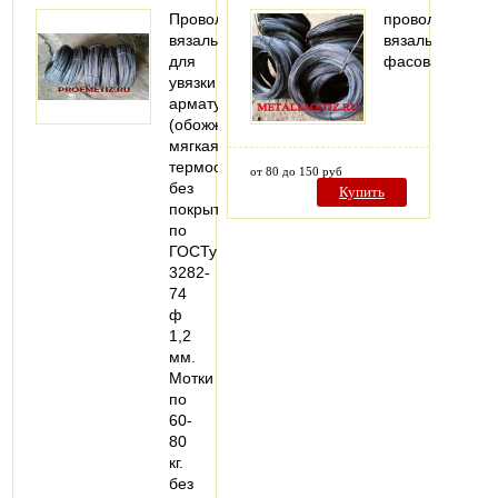
Проволока
проволока
вязальная
вязальная
для
фасованная
увязки
арматуры
(обожженая,
мягкая,
термообработанная)
от 80 до 150 руб
без
Купить
покрытия
по
ГОСТу
3282-
74
ф
1,2
мм.
Мотки
по
60-
80
кг.
без