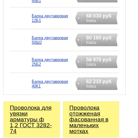
45Б1
68 030 руб
Балка двутавровая
12Б1
Купить
60 160 руб
Балка двутавровая
50Ш2
Купить
58 970 руб
Балка двутавровая
25Б2
Купить
62 210 руб
Балка двутавровая
40К1
Купить
Проволока для
Проволока
увязки
отожженая
арматуры ф
фасованная в
1,2 ГОСТ 3282-
маленьких
74
мотках