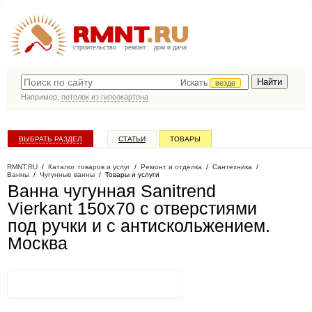
строительство
ремонт
дом и дача
Искать
везде
Например,
потолок из гипсокартона
ВЫБРАТЬ РАЗДЕЛ
СТАТЬИ
ТОВАРЫ
КАТАЛОГ КОМПАНИЙ
RMNT.RU
/
Каталог товаров и услуг
/
Ремонт и отделка
/
Сантехника
/
Ванны
/
Чугунные ванны
/
Товары и услуги
Ванна чугунная Sanitrend
Vierkant 150х70 с отверстиями
под ручки и с антискольжением
.
Москва