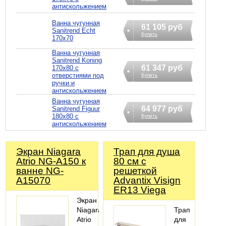
антискольжением
Ванна чугунная
61 105 руб
Sanitrend Echt
Купить
170х70
Ванна чугунная
Sanitrend Koning
61 347 руб
170х80 с
отверстиями под
Купить
ручки и
антискольжением
Ванна чугунная
64 977 руб
Sanitrend Figuur
180х80 с
Купить
антискольжением
Экран Niagara
Трап для душа
Atrio NG-A150 к
80 см с
ванне NG-
решеткой
A15070
Advantix Visign
ER13 Viega
Экран
Niagara
Трап
Atrio
для