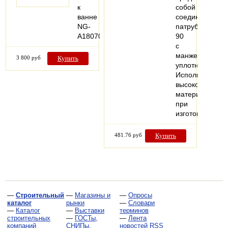
к
собой
ванне
соединительны
NG-
патрубок
A18070
90
с
манжетным
3 800 руб
Купить
уплотнением.
Использование
высококачеств
материалов
при
изготовлении…
481.76 руб
Купить
—
Строительный
—
Магазины и
—
Опросы
каталог
рынки
—
Словари
—
Каталог
—
Выставки
терминов
строительных
—
ГОСТы,
—
Лента
компаний
СНИПы,
новостей RSS