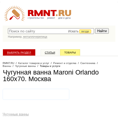
строительство
ремонт
дом и дача
Искать
везде
Например,
металлочерепица
ВЫБРАТЬ РАЗДЕЛ
СТАТЬИ
ТОВАРЫ
КАТАЛОГ КОМПАНИЙ
RMNT.RU
/
Каталог товаров и услуг
/
Ремонт и отделка
/
Сантехника
/
Ванны
/
Чугунные ванны
/
Товары и услуги
Чугунная ванна Maroni Orlando
160х70
. Москва
Чугунные ванны