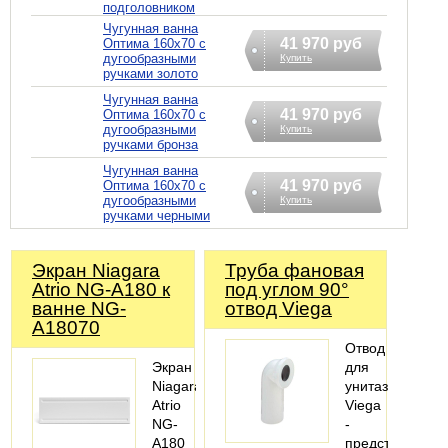
подголовником
Чугунная ванна
41 970 руб
Оптима 160х70 с
дугообразными
Купить
ручками золото
Чугунная ванна
41 970 руб
Оптима 160х70 с
дугообразными
Купить
ручками бронза
Чугунная ванна
41 970 руб
Оптима 160х70 с
дугообразными
Купить
ручками черными
Экран Niagara
Труба фановая
Atrio NG-A180 к
под углом 90°
ванне NG-
отвод Viega
A18070
Отвод
Экран
для
Niagara
унитаза
Atrio
Viega
NG-
-
A180
представляет