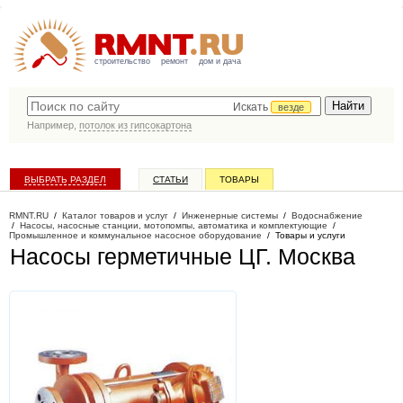
строительство
ремонт
дом и дача
Искать
везде
Например,
потолок из гипсокартона
ВЫБРАТЬ РАЗДЕЛ
СТАТЬИ
ТОВАРЫ
КАТАЛОГ КОМПАНИЙ
RMNT.RU
/
Каталог товаров и услуг
/
Инженерные системы
/
Водоснабжение
/
Насосы, насосные станции, мотопомпы, автоматика и комплектующие
/
Промышленное и коммунальное насосное оборудование
/
Товары и услуги
Насосы герметичные ЦГ
. Москва