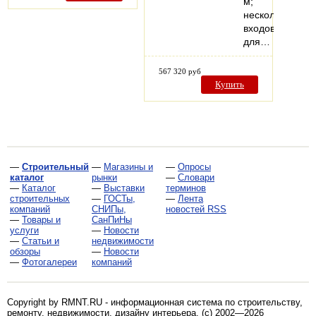
м;
несколько
входов
для…
567 320 руб
Купить
—
Строительный
—
Магазины и
—
Опросы
каталог
рынки
—
Словари
—
Каталог
—
Выставки
терминов
строительных
—
ГОСТы,
—
Лента
компаний
СНИПы,
новостей RSS
—
Товары и
СанПиНы
услуги
—
Новости
—
Статьи и
недвижимости
обзоры
—
Новости
—
Фотогалереи
компаний
Copyright by RMNT.RU - информационная система по
строительству,
ремонту, недвижимости, дизайну интерьера
. (c) 2002—2026