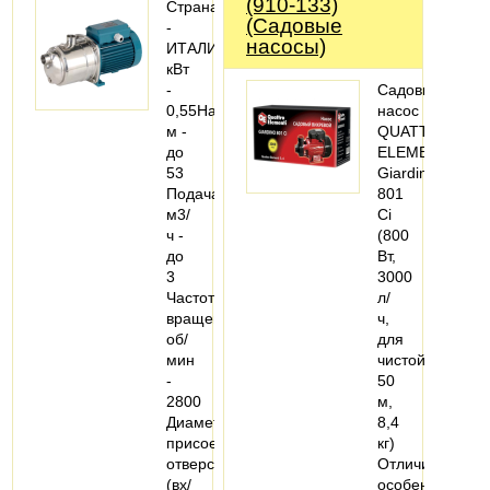
(910-133)
Страна
(Садовые
-
насосы)
ИТАЛИЯМощность,
кВт
-
Садовый
0,55Напор,
насос
м -
QUATTRO
до
ELEMENTI
53
Giardino
Подача,
801
м3/
Ci
ч -
(800
до
Вт,
3
3000
Частота
л/
вращения,
ч,
об/
для
мин
чистой,
-
50
2800
м,
Диаметр
8,4
присоединительных
кг)
отверстий
Отличительная
(вх/
особенность