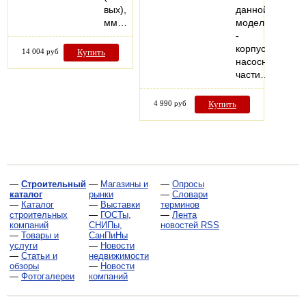
вых),
данной
мм…
модели
-
корпус
14 004 руб
Купить
насосной
части…
4 990 руб
Купить
—
Строительный
—
Магазины и
—
Опросы
каталог
рынки
—
Словари
—
Каталог
—
Выставки
терминов
строительных
—
ГОСТы,
—
Лента
компаний
СНИПы,
новостей RSS
—
Товары и
СанПиНы
услуги
—
Новости
—
Статьи и
недвижимости
обзоры
—
Новости
—
Фотогалереи
компаний