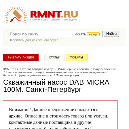
строительство
ремонт
дом и дача
Искать
везде
Например,
дом из клееного бруса
ВЫБРАТЬ РАЗДЕЛ
СТАТЬИ
ТОВАРЫ
КАТАЛОГ КОМПАНИЙ
RMNT.RU
/
Каталог товаров и услуг
/
Инженерные системы
/
Водоснабжение
/
Насосы, насосные станции, мотопомпы, автоматика и комплектующие
/
Насосы
/
Циркуляционные насосы
/
Товары и услуги
Скважинный насос DAB MICRA
100M
. Санкт-Петербург
Внимание! Данное предложение находится в
архиве. Описание и стоимость товара или услуги,
контактные данные поставщика и другие
параметры могут быть недействительны!