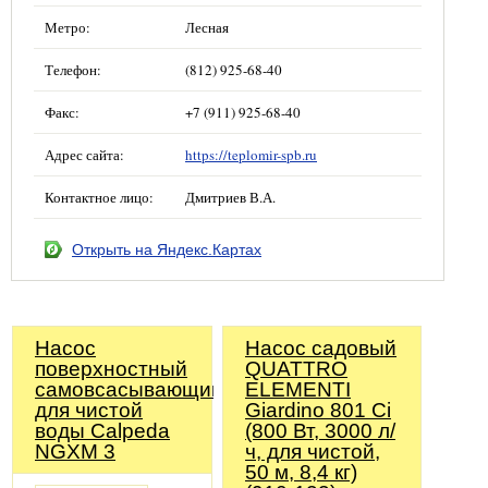
Метро:
Лесная
Телефон:
(812) 925-68-40
Факс:
+7 (911) 925-68-40
Адрес сайта:
https://teplomir-spb.ru
Контактное лицо:
Дмитриев В.А.
Открыть на Яндекс.Картах
Насос
Насос садовый
поверхностный
QUATTRO
самовсасывающий
ELEMENTI
для чистой
Giardino 801 Ci
воды Calpeda
(800 Вт, 3000 л/
NGXM 3
ч, для чистой,
50 м, 8,4 кг)