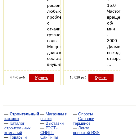
решение
15.0
любых
Частота
проблем
вращения,
с
об/
откачиванием
мин
грязной
-
воды!
3000
Мощность
Диаметр
двигателя
выходного
составляет
отверстия,
внушительные…
…
4 470 руб
Купить
18 820 руб
Купить
—
Строительный
—
Магазины и
—
Опросы
каталог
рынки
—
Словари
—
Каталог
—
Выставки
терминов
строительных
—
ГОСТы,
—
Лента
компаний
СНИПы,
новостей RSS
—
Товары и
СанПиНы