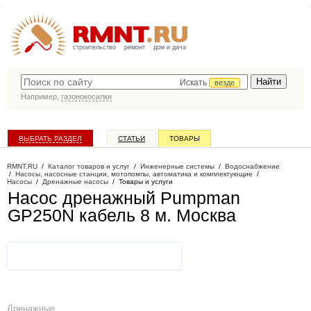
строительство
ремонт
дом и дача
Искать
везде
Например,
газонокосилки
ВЫБРАТЬ РАЗДЕЛ
СТАТЬИ
ТОВАРЫ
КАТАЛОГ КОМПАНИЙ
RMNT.RU
/
Каталог товаров и услуг
/
Инженерные системы
/
Водоснабжение
/
Насосы, насосные станции, мотопомпы, автоматика и комплектующие
/
Насосы
/
Дренажные насосы
/
Товары и услуги
Насос дренажный Pumpman
GP250N кабель 8 м
. Москва
Дренажные