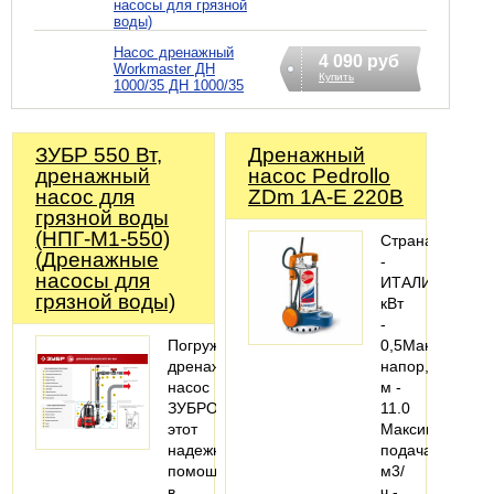
насосы для грязной
воды)
Насос дренажный
4 090 руб
Workmaster ДН
Купить
1000/35 ДН 1000/35
ЗУБР 550 Вт,
Дренажный
дренажный
насос Pedrollo
насос для
ZDm 1A-E 220В
грязной воды
(НПГ-М1-550)
Страна
(Дренажные
-
насосы для
ИТАЛИЯМощно
грязной воды)
кВт
-
Погружной
0,5Максималь
дренажный
напор,
насос
м -
ЗУБРОпустите
11.0
этот
Максимальная
надежный
подача,
помощник
м3/
в
ч -