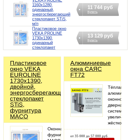
VEKA PROLINE
1160х1280,
11 744 руб
одинарный,
Купить
энергосберегающий
стеклопакет STiS,
м/п
Пластиковое окно
VEKA PROLINE
13 129 руб
1730х1390,
Купить
одинарный
стеклопакет
Пластиковое
Алюминиевые
окно VEKA
окна САЯС
EUROLINE
FT72
1730х1390,
двойной,
Тёплая
энергосберегающий
алюминиевая
стеклопакет
оконно-
STiS,
дверная
фурнитура
система
MACO
увеличенной
жёсткости.
Оконная
фурнитура
от 35 000 до 57 000 руб