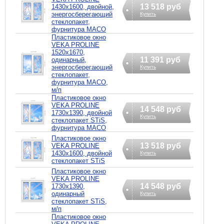
13 518 руб
1430х1600, двойной,
энергосберегающий
Купить
стеклопакет,
фурнитура MACO
Пластиковое окно
VEKA PROLINE
1520х1670,
11 391 руб
одинарный,
энергосберегающий
Купить
стеклопакет,
фурнитура MACO,
м/п
Пластиковое окно
VEKA PROLINE
14 548 руб
1730х1390, двойной
Купить
стеклопакет STiS,
фурнитура MACO
Пластиковое окно
13 518 руб
VEKA PROLINE
1430х1600, двойной
Купить
стеклопакет STiS
Пластиковое окно
VEKA PROLINE
14 548 руб
1730х1390,
одинарный
Купить
стеклопакет STiS,
м/п
Пластиковое окно