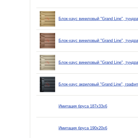
Блок-хаус виниловый "Grand Line", тундр
Блок-хаус виниловый "Grand Line", тундр
Блок-хаус виниловый "Grand Line", тундр
Блок-хаус акриловый "Grand Line", графи
Имитация бруса 187х33х6
Имитация бруса 190х20х6