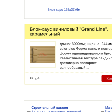
Блок-хаус 135х37х6м
Блок-хаус виниловый "Grand Line",
карамельный
длина: 3000мм; ширина: 244мм
color plus Форма панели повто
форму оцилиндрованного брус
Реалистичная текстура сайдинг
достоверно повторяет
волнообразный…
436 руб
Куп
—
Строительный каталог
—
Маг
—
Каталог строительных компаний
—
Выс