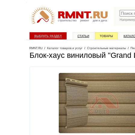
Наприме
строительство
ремонт
дом и дача
ВЫБРАТЬ РАЗДЕЛ
СТАТЬИ
ТОВАРЫ
КАТАЛ
RMNT.RU
/
Каталог товаров и услуг
/
Строительные материалы
/
Пи
Блок-хаус виниловый "Grand L