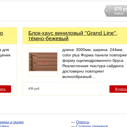
470 р
Купить
го
Блок-хаус виниловый "Grand Line",
тёмно-бежевый
а для
длина: 3000мм; ширина: 244мм;
щения
color plus Форма панели повторяе
форму оцилиндрованного бруса.
Реалистичная текстура сайдинга
достоверно повторяет
волнообразный…
ить
436 руб
Купить
азины и рынки
—
Опросы
тавки
—
Словари терминов