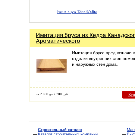
Блок-хаус 135х37х6м
Имитация бруса из Кедра Канадско
Ароматического
Имитация бруса предназначен
отделки внутренних стен поме
и наружных стен дома.
от 2 600 до 2 700 руб
Куп
—
Строительный каталог
—
Маг
—
Каталог строительных компаний
—
Выс