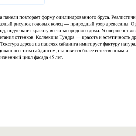
ма панели повторяет форму оцилиндрованного бруса. Реалистичн
бразный рисунок годовых колец — природный узор древесины. О
од, подчеркнет красоту всего загородного дома. Усовершенство
етания оттенков. Коллекция Тундра — красота и эстетичность д
Текстура дерева на панелях сайдинга имитирует фактуру натура
цованного этим сайдингом, становится более естественным и
жизненный цикл фасада 45 лет.