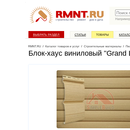
Наприме
строительство
ремонт
дом и дача
ВЫБРАТЬ РАЗДЕЛ
СТАТЬИ
ТОВАРЫ
КАТАЛ
RMNT.RU
/
Каталог товаров и услуг
/
Строительные материалы
/
Пи
Блок-хаус виниловый "Grand L