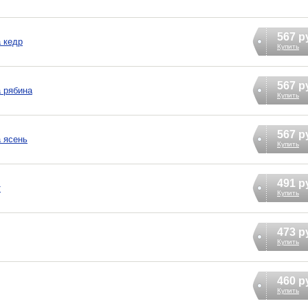
567 р
а кедр
Купить
567 р
а рябина
Купить
567 р
а ясень
Купить
491 р
т
Купить
473 р
Купить
460 р
Купить