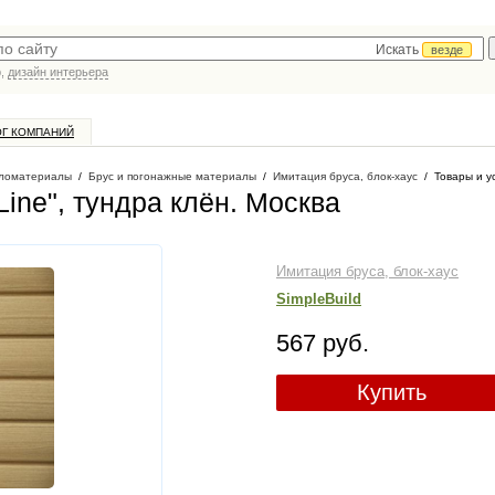
Искать
везде
р,
дизайн интерьера
ОГ КОМПАНИЙ
ломатериалы
/
Брус и погонажные материалы
/
Имитация бруса, блок-хаус
/
Товары и у
ine", тундра клён
. Москва
Имитация бруса, блок-хаус
SimpleBuild
567 руб.
Купить