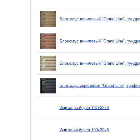
Блок-хаус виниловый "Grand Line", тундр
Блок-хаус виниловый "Grand Line", тундр
Блок-хаус виниловый "Grand Line", тундр
Блок-хаус акриловый "Grand Line", графи
Имитация бруса 187х33х6
Имитация бруса 190х20х6