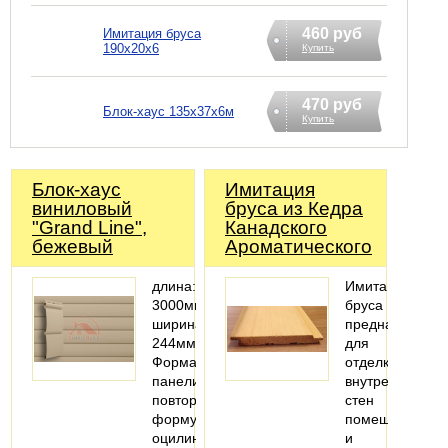
460 руб
Имитация бруса
190х20х6
Купить
470 руб
Блок-хаус 135х37х6м
Купить
Блок-хаус
Имитация
виниловый
бруса из Кедра
"Grand Line",
Канадского
бежевый
Ароматического
длина:
Имитация
3000мм;
бруса
ширина:
предназначена
244мм
для
Форма
отделки
панели
внутренних
повторяет
стен
форму
помещения
оцилиндрованного
и