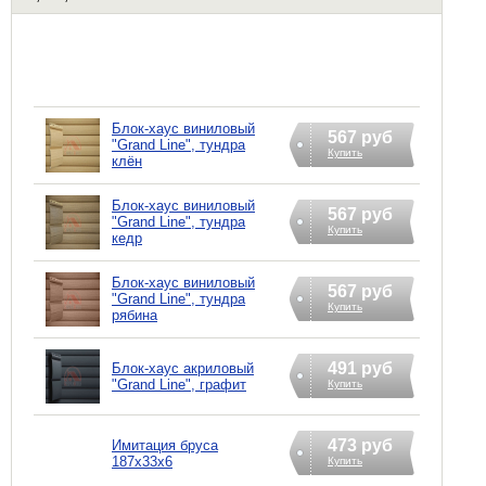
Блок-хаус виниловый
567 руб
"Grand Line", тундра
Купить
клён
Блок-хаус виниловый
567 руб
"Grand Line", тундра
Купить
кедр
Блок-хаус виниловый
567 руб
"Grand Line", тундра
Купить
рябина
491 руб
Блок-хаус акриловый
"Grand Line", графит
Купить
473 руб
Имитация бруса
187х33х6
Купить