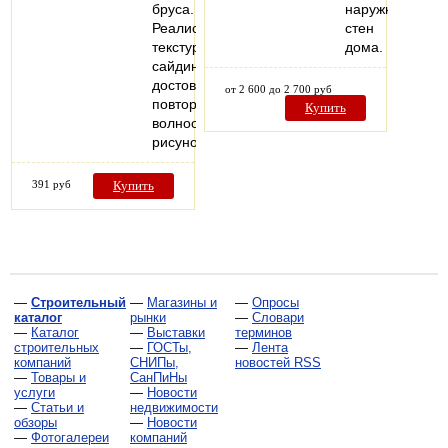
бруса.
наружных
Реалистичная
стен
текстура
дома.
сайдинга
достоверно
от 2 600 до 2 700 руб
повторяет
Купить
волнообразный
рисунок…
391 руб
Купить
—
Строительный
—
Магазины и
—
Опросы
каталог
рынки
—
Словари
—
Каталог
—
Выставки
терминов
строительных
—
ГОСТы,
—
Лента
компаний
СНИПы,
новостей RSS
—
Товары и
СанПиНы
услуги
—
Новости
—
Статьи и
недвижимости
обзоры
—
Новости
—
Фотогалереи
компаний