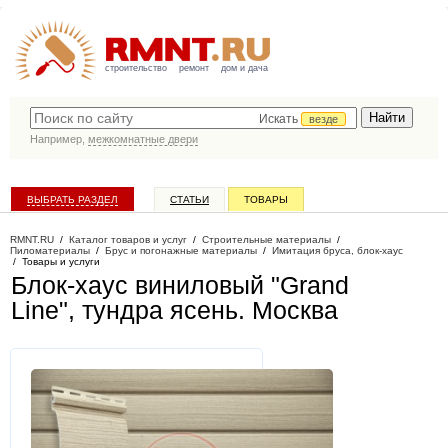
строительство
ремонт
дом и дача
Искать
везде
Например,
межкомнатные двери
ВЫБРАТЬ РАЗДЕЛ
СТАТЬИ
ТОВАРЫ
КАТАЛОГ КОМПАНИЙ
RMNT.RU
/
Каталог товаров и услуг
/
Строительные материалы
/
Пиломатериалы
/
Брус и погонажные материалы
/
Имитация бруса, блок-хаус
/
Товары и услуги
Блок-хаус виниловый "Grand
Line", тундра ясень
. Москва