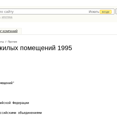
Искать
везде
р,
ипотека
ОГ КОМПАНИЙ
нты
/
Прочие
 жилых помещений 1995
мещений"
ийской Федерации
ссийскими объединениями