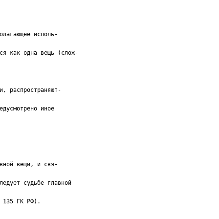
олагающее исполь-
ся как одна вещь (слож-
и, распространяют-
едусмотрено иное
вной вещи, и свя-
ледует судьбе главной
 135 ГК РФ).