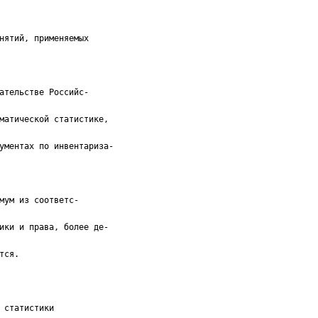
нятий, применяемых
ательстве Российс-
матической статистике,
ументах по инвентариза-
мум из соответс-
ики и права, более де-
тся.
 статистики