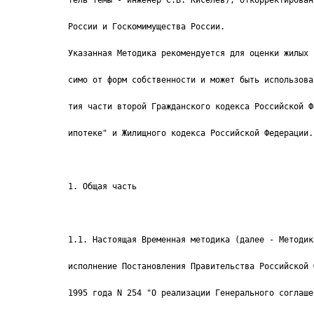
тель темы - инженер С.В. Киселев), откорректирован
России и Госкомимущества России.
Указанная Методика рекомендуется для оценки жилых 
симо от форм собственности и может быть использова
тия части второй Гражданского кодекса Российской Ф
ипотеке" и Жилищного кодекса Российской Федерации.
1. Общая часть
1.1. Настоящая Временная методика (далее - Методик
исполнение Постановления Правительства Российской 
1995 года N 254 "О реализации Генерального соглаше