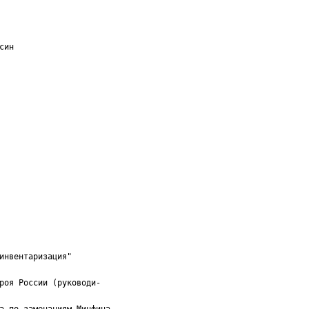
син
инвентаризация"
роя России (руководи-