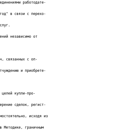
единениями работодате-
год" в связи с перехо-
слуг.
ений независимо от
ч, связанных с оп-
тчуждению и приобрете-
 целей купли-про-
ерение сделок, регист-
мостоятельно, исходя из
в Методике, граничным