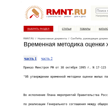
Наприме
строительство
ремонт
дом и дача
ВЫБРАТЬ РАЗДЕЛ
СТАТЬИ
ТОВАРЫ
КАТАЛ
RMNT.RU
/
Нормативные документы
/
СанПиНы, руководящие докуме
Временная методика оценки
часть 1
часть 2
Приказ Минстроя РФ от 30 октября 1995 г. N 17-115
"Об утверждении временной методики оценки жилых по
Во исполнение Плана мероприятий Правительства Росс
по реализации Генерального соглашения между общеро