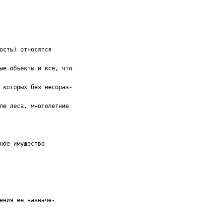
ость) относятся
ые объекты и все, что
 которых без несораз-
ле леса, многолетние
ное имущество
ения ее назначе-