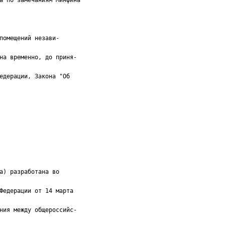
а по замечаниям Минфина
помещений незави-
на временно, до приня-
едерации, Закона "Об
а) разработана во
Федерации от 14 марта
ния между общероссийс-