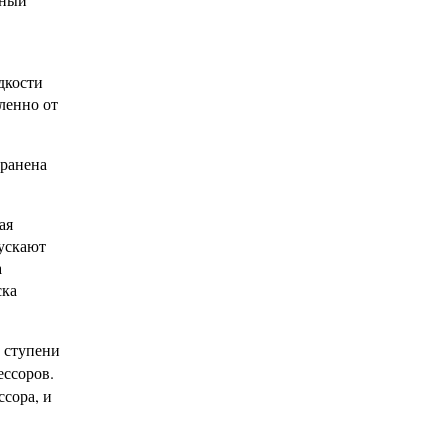
дкости
ленно от
транена
ая
пускают
а
ска
 ступени
ессоров.
сора, и