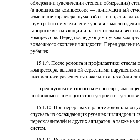
обмерзании (увеличении степени обмерзания) сте
(в поршневом компрессоре — приглушенный стук 
изменение характера шума работы и падение давл
шума работы и увеличение уровня в маслоотделите
запорные всасывающий и нагнетательный вентили
компрессора. Перед последующим пуском компрес
возможного скопления жидкости. Перед удалением
рубашек.
15.1.9. После ремонта и профилактики отдельн
компрессора, вызванной серьезными нарушениями 
письменного разрешения начальника цеха (или лиц
Перед пуском винтового компрессора, имеющего
необходимо с помощью этого устройства установ
15.1.10. При перерывах в работе холодильной 
спускать из охлаждающих рубашек цилиндров и са
переохладителей и других аппаратов, а также из 
систем.
15.1.11. Все движущиеся и вращающиеся части 