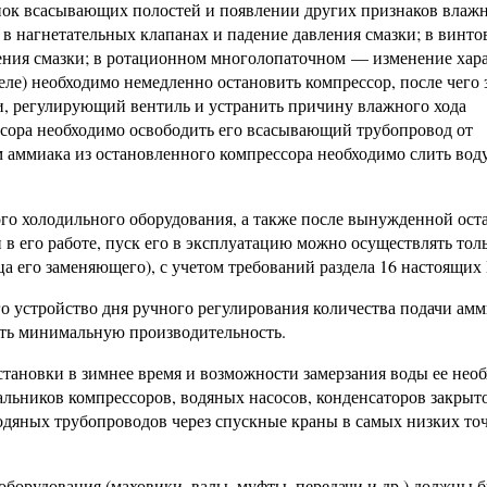
нок всасывающих полостей и появлении других признаков влажн
в нагнетательных клапанах и падение давления смазки; в винт
ения смазки; в ротационном многолопаточном — изменение хар
ле) необходимо немедленно остановить компрессор, после чего 
, регулирующий вентиль и устранить причину влажного хода
сора необходимо освободить его всасывающий трубопровод от
 аммиака из остановленного компрессора необходимо слить воду
ого холодильного оборудования, а также после вынужденной ост
в его работе, пуск его в эксплуатацию можно осуществлять тол
а его заменяющего), с учетом требований раздела 16 настоящих
 устройство дня ручного регулирования количества подачи амм
ить минимальную производительность.
установки в зимнее время и возможности замерзания воды ее нео
льников компрессоров, водяных насосов, конденсаторов закрыто
водяных трубопроводов через спускные краны в самых низких то
оборудования (маховики, валы, муфты, передачи и др.) должны 