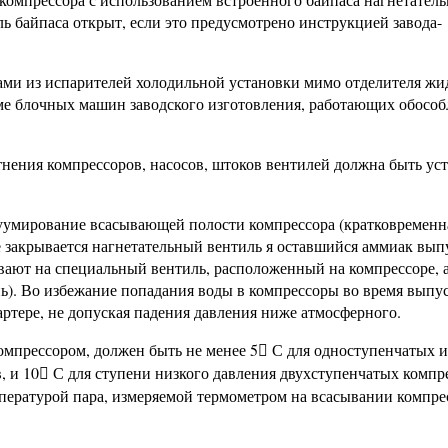
ль байпаса открыт, если это предусмотрено инструкцией завода-
рами из испарителей холодильной установки мимо отделителя жи
оме блочных машин заводского изготовления, работающих обособ
отнения компрессоров, насосов, штоков вентилей должна быть ус
уумирование всасывающей полости компрессора (кратковременн
 закрывается нагнетательный вентиль я оставшийся аммиак вы
евают на специальный вентиль, расположенный на компрессоре, 
нь). Во избежание попадания воды в компрессоры во время выпу
ртере, не допуская падения давления ниже атмосферного.
омпрессором, должен быть не менее 5
С для одноступенчатых и

, и 10
С для ступени низкого давления двухступенчатых компр

пературой пара, измеряемой термометром на всасывании компрес