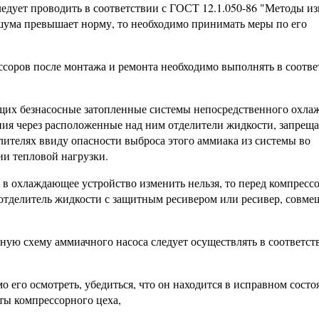
ледует проводить в соответствии с ГОСТ 12.1.050-86 "Методы и
 шума превышает норму, то необходимо принимать меры по его
ссоров после монтажа и ремонта необходимо выполнять в соотве
щих безнасосные затопленные системы непосредственного охла
ия через расположенные над ним отделители жидкости, запреща
лителях ввиду опасности выброса этого аммиака из системы во
и тепловой нагрузки.
в охлаждающее устройство изменить нельзя, то перед компресс
 отделитель жидкости с защитным ресивером или ресивер, сов
ную схему аммиачного насоса следует осуществлять в соответст
о его осмотреть, убедиться, что он находится в исправном состо
ты компрессорного цеха,