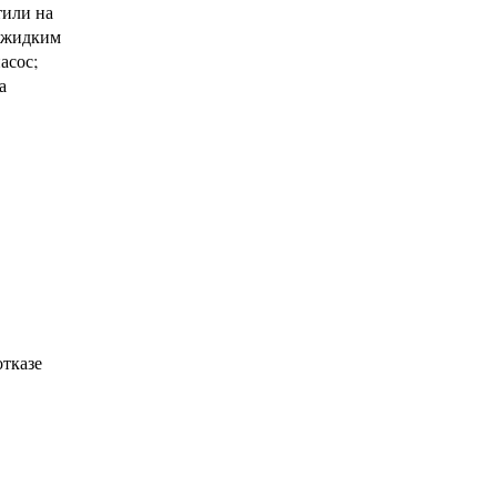
тили на
) жидким
асос;
а
отказе