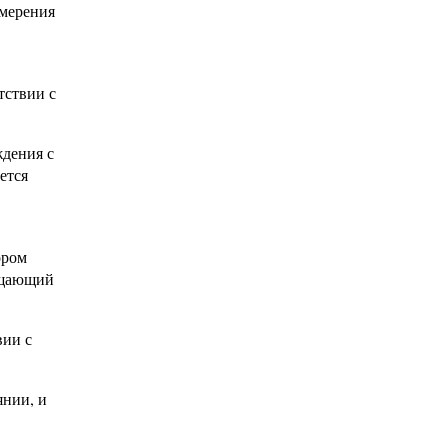
змерения
тствии с
ждения с
ется
ором
мещающий
вии с
янии, и