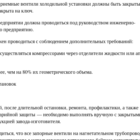
 приемные вентили холодильной установки должны быть закрыты
акрыта на ключ.
предприятии должна проводиться под руководством инженерно-
по предприятию.
лжен проводиться с соблюдением дополнительных требований:
существляться компрессорами через отделители жидкости или а
ее, чем на 80% их геометрического объема.
тановок
, после длительной остановки, ремонта, профилактики, а также
аварийной защиты — необходимо выполнять вручную с закрытым
кцией завода-изготовителя.
диться, что все запорные вентили на нагнетательном трубопрово
 компрессора с использованием встроенного байпаса нагнетател