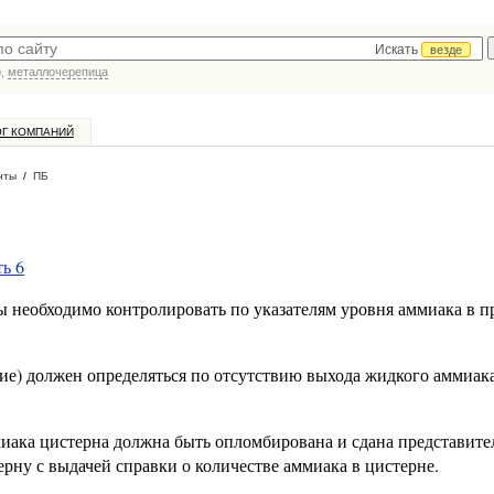
Искать
везде
р,
металлочерепица
ОГ КОМПАНИЙ
нты
/
ПБ
ть 6
ы необходимо контролировать по указателям уровня аммиака в 
е) должен определяться по отсутствию выхода жидкого аммиака
миака цистерна должна быть опломбирована и сдана представит
ну с выдачей справки о количестве аммиака в цистерне.