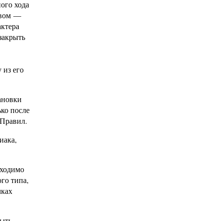
ого хода
овом —
актера
закрыть
 из его
ановки
ько после
 Правил.
иака,
бходимо
го типа,
чках
быть