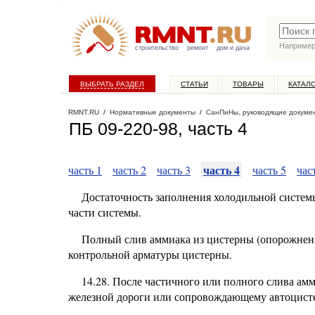
Наприме
строительство
ремонт
дом и дача
ВЫБРАТЬ РАЗДЕЛ
СТАТЬИ
ТОВАРЫ
КАТАЛ
RMNT.RU
/
Нормативные документы
/
СанПиНы, руководящие докуме
ПБ 09-220-98, часть 4
часть 4
часть 1
часть 2
часть 3
часть 5
час
Достаточность заполнения холодильной систем
части системы.
Полный слив аммиака из цистерны (опорожнени
контрольной арматуры цистерны.
14.28. После частичного или полного слива ам
железной дороги или сопровождающему автоцистер