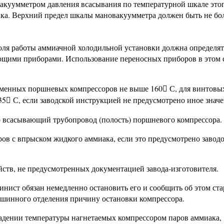
вакуумметром давления всасывания по температурной шкале это
ка. Верхний предел шкалы мановакуумметра должен быть не бол
троля работы аммиачной холодильной установки должна определят
щими приборами. Использование переносных приборов в этом 
ременных поршневых компрессоров не выше 160
С, для винтовы

35
С, если заводской инструкцией не предусмотрено иное значе

о всасывающий трубопровод (полость) поршневого компрессора.
ов с впрыском жидкого аммиака, если это предусмотрено завод
ств, не предусмотренных документацией завода-изготовителя.
шинист обязан немедленно остановить его и сообщить об этом ст
ашинного отделения причину остановки компрессора.
падении температуры нагнетаемых компрессором паров аммиака,