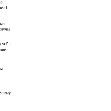
го
ее 1
ься
случае
х 90
С,

ние.
ом-
аршему