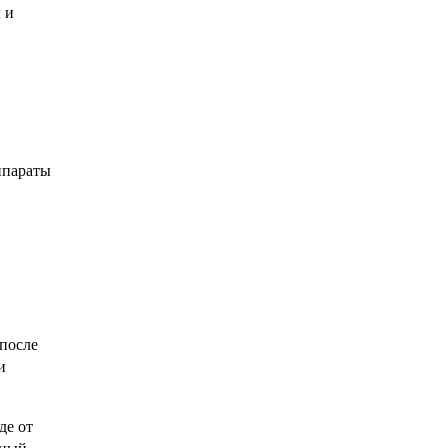
 и
ппараты
 после
и
де от
ьный