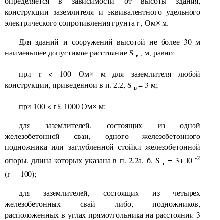
определяется в зависимости от высоты здания,
конструкции заземлителя и эквивалентного удельного
электрического сопротивления грунта
, Ом
м.
r
×
Для зданий и сооружений высотой не более 30 м
наименьшее допустимое расстояние
S
,
м, равно:
в
при
< 100 Ом
м для заземлителя любой
r
×
конструкции, приведенной в п. 2.2,
S
= 3 м;
в
при 100
<
1000 Ом
м:
r
£
×
для заземлителей, состоящих из одной
железобетонной сваи, одного железобетонного
подножника или заглубленной стойки железобетонной
-2
опоры, длина которых указана в п. 2.2а, б,
S
= 3+
l0
в
(
—100);
r
для заземлителей, состоящих из четырех
железобетонных свай либо, подножников,
расположенных в углах прямоугольника на расстоянии 3