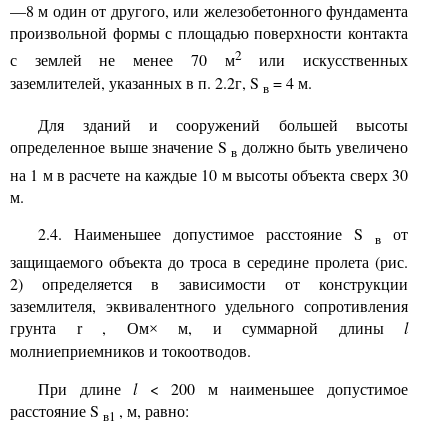
—8 м один от другого, или железобетонного фундамента
произвольной формы с площадью поверхности контакта
2
с землей не менее 70 м
или искусственных
заземлителей, указанных в п. 2.2г,
S
= 4 м.
в
Для зданий и сооружений большей высоты
определенное выше значение
S
должно быть увеличено
в
на 1 м в расчете на каждые 10 м высоты объекта сверх 30
м.
2.4. Наименьшее допустимое расстояние
S
от
в
защищаемого объекта до троса в середине пролета (рис.
2) определяется в зависимости от конструкции
заземлителя, эквивалентного удельного сопротивления
грунта
, Ом
м, и суммарной длины
l
r
×
молниеприемников и токоотводов.
При длине
l
< 200 м наименьшее допустимое
расстояние
S
, м, равно:
в
1