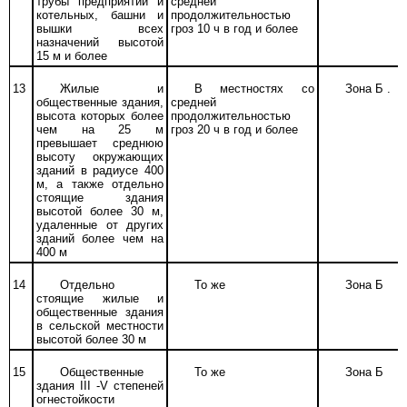
трубы предприятий и
средней
котельных, башни и
продолжительностью
вышки всех
гроз 10 ч в год и более
назначений высотой
15 м и более
13
Жилые и
В местностях со
Зона Б .
общественные здания,
средней
высота которых более
продолжительностью
чем на 25 м
гроз 20 ч в год и более
превышает среднюю
высоту окружающих
зданий в радиусе 400
м, а также отдельно
стоящие здания
высотой более 30 м,
удаленные от других
зданий более чем на
400 м
14
Отдельно
То же
Зона Б
стоящие жилые и
общественные здания
в сельской местности
высотой более 30 м
15
Общественные
То же
Зона Б
здания
III
-V степеней
огнестойкости