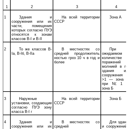
1
2
3
4
1
Здания и
На всей территории
Зона А
сооружения или их
СССР
части, помещения
которых согласно ПУЭ
относятся к зонам
классов В-
I
и В-II
2
То же классов В-
В местностях со
При
Iа, В-Iб, В-IIа
средней продолжитель
ожидаемом
ностью гроз 10
ч
в год и
количестве
более
поражений
молнией в го
здания ил
сооружения
>1 — зона А
при
N
£
1 
зона Б
3
Наружные
На всей территории
Зона Б
установки, создающие
СССР
согласно ПУЭ зону
класса В-
I
г
4
Здания и
В местностях со
Для здани
сооружения или их
средней
и сооружений