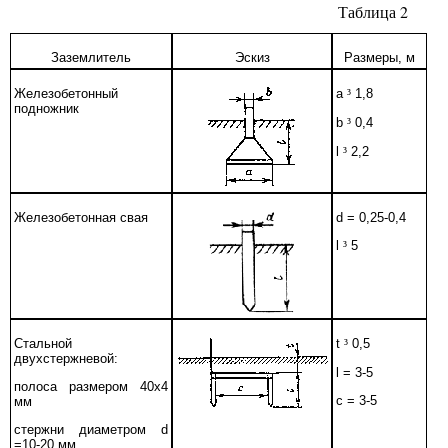
Таблица 2
Заземлитель
Эскиз
Размеры, м
Железобетонный
a
³
1,8
подножник
b
³
0,4
l
³
2,2
Железобетонная свая
d =
0,25-0,4
l
³
5
Стальной
t
³
0,5
двухстержневой:
l =
3-5
полоса размером 40х4
c
= 3-5
мм
стержни диаметром
d
=10-20 мм