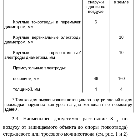
снаружи
в земле
здания на
воздухе
Круглые токоотводы и перемычки
6
диаметром, мм
Круглые вертикальные электроды
10
диаметром, мм
Круглые горизонтальные*
10
электроды диаметром, мм
Прямоугольные электроды:
сечением, мм
48
160
толщиной, мм
4
4
* Только для выравнивания потенциалов внутри зданий и для
прокладки наружных контуров на дне котлована по периметру
здания.
2.3. Наименьшее допустимое расстояние
S
по
в
воздуху от защищаемого объекта до опоры (токоотвода)
стержневого или тросового молниеотвода (см. рис. 1 и 2)