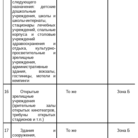
следующего
назначения: детские
дошкольные
учреждения, школы и
школы-интернаты,
стационары лечебных
учреждений, спальные
корпуса и столовые
учреждений
здравоохранения и
отдыха, культурно-
просветительные и
зрелищные
учреждения,
административные
здания, вокзалы,
гостиницы, мотели и
кемпинги
16
Открытые
То же
Зона Б
зрелищные
учреждения
(зрительные залы
открытых кинотеатров,
трибуны открытых
стадионов и т.п.)
17
Здания и
То же
Зона Б
сооружения,