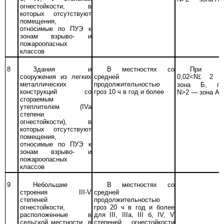
огнестойкости, в
которых отсутствуют
помещения,
относимые по ПУЭ к
зонам взрыво- и
пожароопасных
классов
8
Здания и
В местностях со
При
сооружения из легких
средней
0,02<
N
£
2
металлических
продолжительностью
зона Б, пр
конструкций со
гроз 10
ч
в год и более
N>2 — зона А
сгораемым
утеплителем
(IVa
степени
огнестойкости), в
которых отсутствуют
помещения,
относимые по ПУЭ к
зонам взрыво-
и
пожароопасных
классов
9
Небольшие
В местностях со
строения
III-V
средней
степеней
продолжительностью
огнестойкости,
гроз 20 ч в год и более
расположенные в
для
III, IIIa,
III
б, IV, V
сельской местности, в
степеней огнестойкости