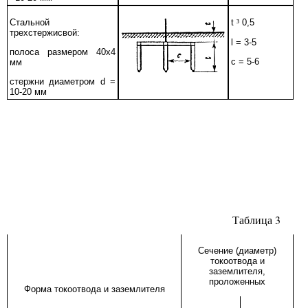
Стальной
t
³
0,5
трехстержисвой:
l =
3-5
полоса размером 40х4
c
= 5-6
мм
стержни диаметром
d
=
10-20 мм
Таблица 3
Сечение (диаметр)
токоотвода и
заземлителя,
проложенных
Форма токоотвода и заземлителя