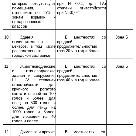
которых отсутствуют
при
N
<0,1, для IVa
помещения,
степени огнестойкости
относимые по ПУЭ к
при
N
<0,02
зонам взрыво- и
пожароопасных
классов
10
Здания
В местностях со
Зона Б
вычислительных
средней
центров, в том числе
продолжительностью
расположенные в
гроз 20 ч в год и более
городской застройке
11
Животноводческие
В местностях со
Зона Б
и птицеводческие
средней
здания и сооружения
продолжительностью
III
-V степеней
гроз 40 ч в год и более
огнестойкости: для
крупного рогатого
скота и свиней на 100
голов и более, для
овец на 500 голов и
более, для птицы на
1000 голов и более,
для лошадей на 40
голов и более
12
Дымовые и прочие
В местностях со