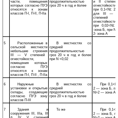
части, помещения
продолжительностью
и II степене
которых согласно ПУЭ
гроз 20 ч в год и более
огнестойкости
относятся к зонам
при 0,1<
N
£
2 
классов П-I, П-II, П-IIа
для
III
— 
степеней
огнестойкости
при 0,02
<N
£
-зона Б, при N 
2- зона А
5
Расположенные в
В местностях со
сельской местности
средней
небольшие строения
продолжительностью
III
— V степеней
гроз 20 ч в год и более
огнестойкости,
при
N
<0,02
помещения которых
согласно ПУЭ
относятся к зонам
классов П-I, П
-II
, П-IIа
6
Наружные
В местностях со
При 0,1<N
установки и открытые
средней
2 — зона Б, пр
склады, создающие
продолжительностью
N>2 — зона А
согласно ПУЭ зону
гроз 20 ч в год и более
классов П-III
7
Здания и
То же
При 0,1<
N
сооружения
III, IIIa,
III
2
—
зона Б, п
б,
IV, V
степеней
N>2
—
зона А