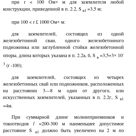
при
< 100 Ом
м для заземлителя любой
r
×
конструкции, приведенной в п. 2.2,
S
=3,5 м;
в
1
при 100 <
1000 Ом
м:
r
£
×
для заземлителей, состоящих из одной
железобетонной сваи, одного железобетонного
подножника или заглубленной стойки железобетонной
-
опоры, длина которых указана в п.
2.2a,
б
, S
=3,5+3
10
×
в
3
(
-100);
r
для заземлителей, состоящих из четырех
железобетонных свай или подножников, расположенных
на расстоянии 3—8 м один от другого, или
искусственных заземлителей, указанных в п. 2.2г,
S
в
1
=4м.
При суммарной длине молниеприемников и
токоотводов
l
=200-300 м наименьшее допустимое
расстояние
S
должно быть увеличено на 2 м по
в
1