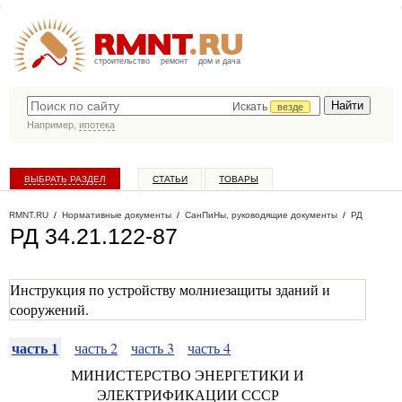
строительство
ремонт
дом и дача
Искать
везде
Например,
ипотека
ВЫБРАТЬ РАЗДЕЛ
СТАТЬИ
ТОВАРЫ
КАТАЛОГ КОМПАНИЙ
RMNT.RU
/
Нормативные документы
/
СанПиНы, руководящие документы
/
РД
РД 34.21.122-87
Инструкция по устройству молниезащиты зданий и
сооружений.
часть 1
часть 2
часть 3
часть 4
МИНИСТЕРСТВО ЭНЕРГЕТИКИ И
ЭЛЕКТРИФИКАЦИИ СССР