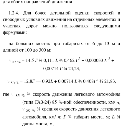
для обоих направлений движения.
1.2.4. Для более детальной оценки скоростей в
свободных условиях движения на отдельных элементах и
участках дорог можно пользоваться следующими
формулами:
на больших мостах при габаритах от 6 до 13 м и
длиной от 100 до 300 м:
2
2
v
= 14,5
Г
0,111
L
0,462
Г
+ 0,000033
L
+
¾
¾
85 %
0,00714
Г
24,23;
¾
2
v
= 12,8
Г
—
0,92
L
+ 0,00714
L
0,408
Г
21,83,
¾
¾
50 %
где
v
скорость движения легкового автомобиля
¾
85 %
(типа ГАЗ-24) 85 %-ной обеспеченности, км
/
ч;
v
средняя скорость движения легкового
¾
50 %
автомобиля, км
/
ч;
Г
габарит моста, м;
L
¾
¾
длина моста, м;