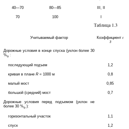
40—70
80—85
III, II
70
100
I
Таблица 1.3
Учитываемый фактор
Коэффициент
t
3
Дорожные условия в конце спуска (уклон более 30
%
:
о
последующий подъем
1,2
кривая в плане
R
=
1000 м
0,8
малый мост
0,85
большой (средний) мост
0,7
Дорожные условия перед подъемом (уклон не
более 30 %
):
о
горизонтальный участок
1,1
спуск
1,2