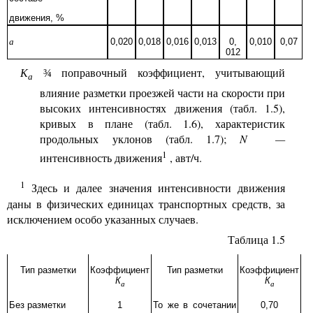
движения, %
a
0,020
0,018
0,016
0,013
0,
0,010
0,07
0
12
К
поправочный коэффициент, учитывающий
¾
a
влияние разметки проезжей части на скорости при
высоких интенсивностях движения
(табл.
1.5),
кривых в плане (табл. 1.6), характеристик
продольных
уклонов (табл. 1.7);
N
—
1
интенсивность движения
, авт/ч.
1
Здесь и далее значения интенсивности движения
даны в физических единицах транспортных средств, за
исключением особо указанных случаев.
Таблица 1.5
Тип разметки
Коэффициент
Тип разметки
Коэффициент
К
К
a
a
Без разметки
1
То же в сочетании
0,70