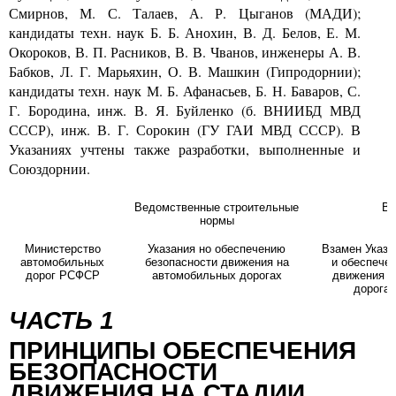
Смирнов, М. С. Талаев, А. Р. Цыганов (МАДИ);
кандидаты техн. наук Б. Б. Анохин, В. Д. Белов, Е. М.
Окороков, В. П. Расников, В. В. Чванов, инженеры А. В.
Бабков, Л. Г. Марьяхин, О. В. Машкин (Гипродорнии);
кандидаты техн. наук М. Б. Афанасьев, Б. Н. Баваров, С.
Г. Бородина, инж. В. Я. Буйленко (б. ВНИИБД МВД
СССР), инж. В. Г. Сорокин (ГУ ГАИ МВД СССР). В
Указаниях учтены также разработки, выполненные и
Союздорнии.
Ведомственные строительные
ВС
нормы
Министерство
Указания но обеспечению
Взамен Указа
автомобильных
безопасности движения на
и обеспече
дорог РСФСР
автомобильных дорогах
движения н
дорога
ЧАСТЬ 1
ПРИНЦИПЫ ОБЕСПЕЧЕНИЯ
БЕЗОПАСНОСТИ
ДВИЖЕНИЯ НА СТАДИИ