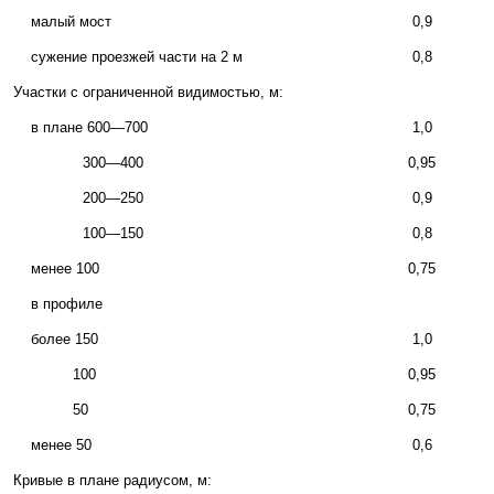
малый мост
0,9
сужение проезжей части на 2 м
0,8
Участки с ограниченной видимостью, м:
в плане 600—700
1,0
300—400
0,95
200—250
0,9
100—150
0,8
менее 100
0,75
в профиле
более 150
1,0
100
0,95
50
0,75
менее 50
0,6
Кривые в плане радиусом, м: