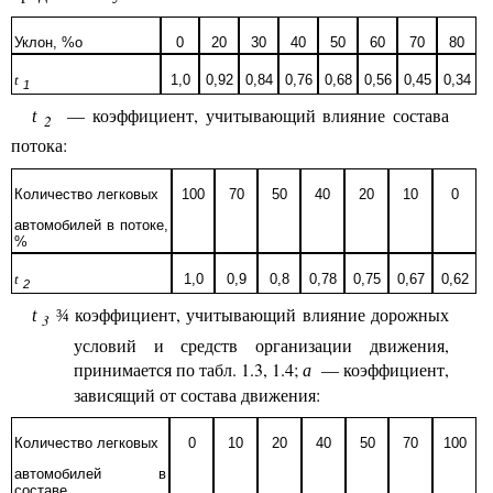
Уклон, %о
0
20
30
40
50
60
70
80
t
1,0
0,92
0,84
0,76
0,68
0,56
0,45
0,34
1
— коэффициент, учитывающий влияние состава
t
2
потока:
Количество легковых
100
70
50
40
20
10
0
автомобилей в потоке,
%
t
1,0
0,9
0,8
0,78
0,75
0,67
0,62
2
коэффициент, учитывающий влияние дорожных
t
¾
3
условий и средств организации движения,
принимается по табл. 1.3, 1.4;
— коэффициент,
a
зависящий от состава движения:
Количество легковых
0
10
20
40
50
70
100
автомобилей в
составе