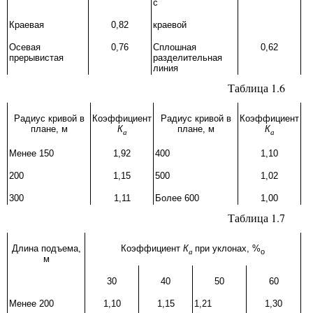
с
Краевая
0,82
краевой
Осевая
0,76
Сплошная
0,62
прерывистая
разделительная
линия
Таблица 1.6
Радиус кривой в
Коэффициент
Радиус кривой в
Коэффициент
плане, м
К
плане, м
К
a
a
Менее 150
1,92
400
1,10
200
1,15
500
1,02
300
1,11
Более 600
1,00
Таблица 1.7
Длина подъема,
Коэффициент
К
при уклонах, %
a
о
м
30
40
50
60
Менее 200
1,10
1,15
1,21
1,30