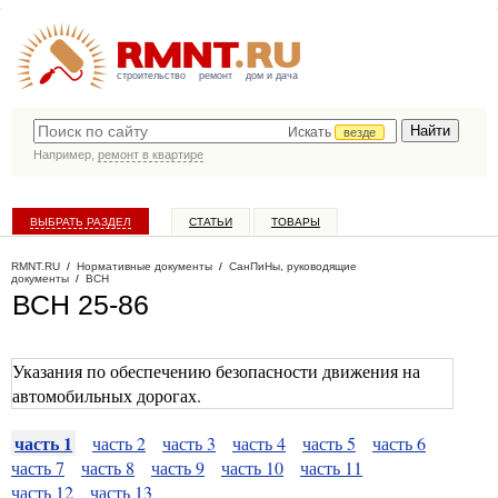
строительство
ремонт
дом и дача
Искать
везде
Например,
ремонт в квартире
ВЫБРАТЬ РАЗДЕЛ
СТАТЬИ
ТОВАРЫ
КАТАЛОГ КОМПАНИЙ
RMNT.RU
/
Нормативные документы
/
СанПиНы, руководящие
документы
/
ВСН
ВСН 25-86
Указания по обеспечению безопасности движения на
автомобильных дорогах.
часть 1
часть 2
часть 3
часть 4
часть 5
часть 6
часть 7
часть 8
часть 9
часть 10
часть 11
часть 12
часть 13