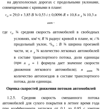
на двухполосных дорогах с продольными уклонами,
совмещенными с кривыми в плане:
v
= 29,0 + 3,85
В
0,53
i
0,0096
R
+ 10,8
n
10,3
n
¾
±
¾
o
л
,
авт
где
v
средняя скорость автомобилей в свободных
¾
o
условиях, км
/
ч;
R
радиус кривой в плане, м;
i
¾
¾
продольный уклон, %
;
В
ширина проезжей
¾
о
части, м;
n
количество легковых автомобилей
¾
л
в составе транспортного потока, доли единицы
(при
n
= 1 формула дает значение скорости
л
движения легкового автомобиля);
n
¾
авт
количество автопоездов в составе транспортного
потока, доли единицы.
Оценка скоростей движения потоков автомобилей
1.2.5. Средняя скорость смешанного потока
автомобилей для сухого покрытия в летнее время года
при коэффициенте загрузки от 0,1 до 0.85 с учетом