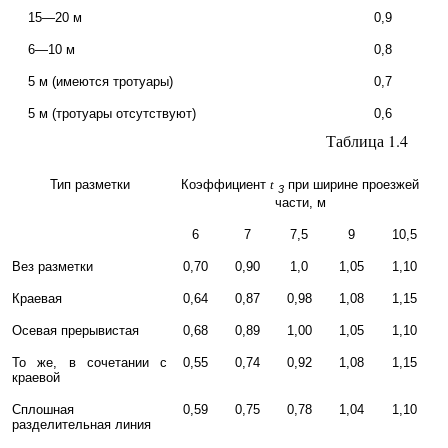
15—20 м
0,9
6—10 м
0,8
5 м (имеются тротуары)
0,7
5 м (тротуары отсутствуют)
0,6
Таблица 1.4
Тип разметки
Коэффициент
t
при ширине проезжей
3
части, м
6
7
7,5
9
10,5
Вез разметки
0,70
0,90
1,0
1,05
1,10
Краевая
0,64
0,87
0,98
1,08
1,15
Осевая прерывистая
0,68
0,89
1,00
1,05
1,10
То же, в сочетании с
0,55
0,74
0,92
1,08
1,15
краевой
Сплошная
0,59
0,75
0,78
1,04
1,10
разделительная линия