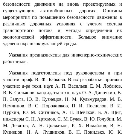
безопасности движения на вновь проектируемых и
существующих автомобильных дорогах. Описаны
мероприятия по повышению безопасности движения в
различных дорожных условиях с учетом состава
транспортного потока и методы определения их
экономической эффективности. Большое внимание
уделено охране окружающей среды.
Указания предназначены для инженерно-технических
работников.
Указания подготовлены под руководством и при
участии проф. В. Ф. Бабкова. В их разработке приняли
участие: д-ра техн. наук А. П. Васильев, Е. М. Лобанов,
В. В. Сильянов, кандидаты техн. наук О. А. Дивочкин, В.
П. Залуга, Ю. В. Кузнецов, Н. М. Кульмурадов, М. В.
Немчинов, В. С. Порожняков, П. И. Поспелов, В. И.
Пуркин, Ю. М. Ситников, А. П. Шевяков. Б. А. Щит,
инженеры С. Н. Артемов, С. М. Булак, В. Ю. Голубин, М.
М. Девятов, А. Н. Должиков, Р
.
X. Измайлов, В. Н.
Кузнецов, Н. А. Лушников, В. Н. Покидько, Ю. К.