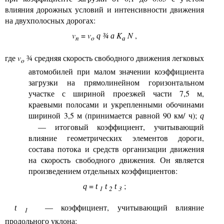
влияния дорожных
условий и интенсивности движения
на двухполосных дорогах:
v
=
v
K
N
,
q
¾
a
n
o
a
где
v
средняя скорость свободного движения
легковых
¾
o
автомобилей при малом значении коэффициента
загрузки на прямолинейном горизонтальном
участке с шириной проезжей части 7,5 м,
краевыми полосами и укрепленными обочинами
шириной 3,5 м (принимается
равной 90 км
/
ч);
q
—
итоговый коэффициент, учитывающий
влияние геометрических элементов дороги,
состава потока и средств организации движения
на скорость свободного движения. Он является
произведением отдельных коэффициентов:
=
;
q
t
t
t
1
2
3
— коэффициент, учитывающий влияние
t
1
продольного уклона: