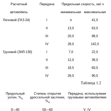
Расчетный
Передача
Предельная скорость, км
/
ч
автомобиль
минимальная
максимальная
Легковой (ГАЗ-24)
I
¾
41,0
II
13,0
63,0
III
20,0
98,0
IV
28,0
142,0
Грузовой (ЗИЛ-130)
I
7,0
22,0
II
12,0
38,0
III
18,5
60,0
IV
28,0
90,0
Таблица 1.2
Продольный
Степень открытия
Передача, используемая
уклон,
%
дроссельной заслонки,
грузовыми автомобилями
о
%
о
0—40
50—60
V, IV