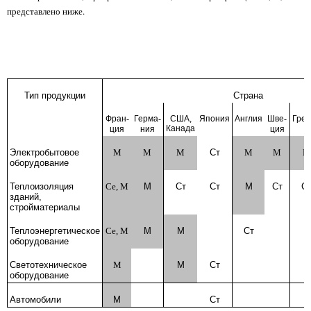
представлено ниже.
Тип продукции
Страна
Фран
-
Герма
-
США,
Япония
Англия
Шве
-
Гре
Канада
ция
ния
ция
Электробытовое
M
M
M
Ст
M
M
M
оборудование
Теплоизоляция
Ce, M
M
Ст
Ст
M
Ст
С
зданий,
стройматериалы
Теплоэнергетическое
Ce, M
M
M
Ст
оборудование
Светотехническое
M
M
Ст
оборудование
Автомобили
M
Ст