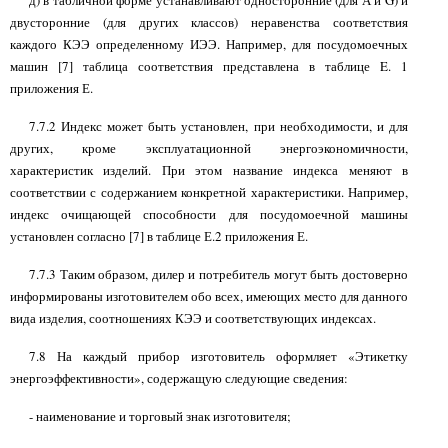
д) в табличной форме устанавливают односторонние (для А и G) и
двусторонние (для других классов) неравенства соответствия
каждого КЭЭ определенному ИЭЭ. Например, для посудомоечных
машин [7] таблица соответствия представлена в таблице
E.
1
приложения Е.
7.7.2 Индекс может быть установлен, при необходимости, и для
других, кроме эксплуатационной энергоэкономичности,
характеристик изделий. При этом название индекса меняют в
соответствии с содержанием конкретной характеристики. Например,
индекс очищающей способности для посудомоечной машины
установлен согласно [7] в таблице Е.2 приложения Е.
7.7.3 Таким образом, дилер и потребитель могут быть достоверно
информированы изготовителем обо всех, имеющих место для данного
вида изделия, соотношениях КЭЭ и соответствующих индексах.
7.8 На каждый прибор изготовитель оформляет «Этикетку
энергоэффективности», содержащую следующие сведения:
- наименование и торговый знак изготовителя;