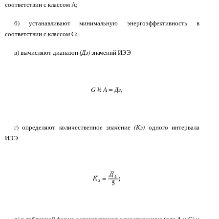
соответствии с классом А;
б) устанавливают минимальную энергоэффективность в
соответствии с классом G;
в) вычисляют диапазон
(Дз)
значений ИЭЭ
G
А = Дз;
¾
г) определяют количественное значение
(Кз)
одного интервала
ИЭЭ