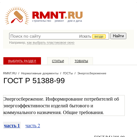
строительство
ремонт
дом и дача
Искать
везде
Например,
как выбрать пластиковое окно
ВЫБРАТЬ РАЗДЕЛ
СТАТЬИ
ТОВАРЫ
КАТАЛОГ КОМПАНИЙ
RMNT.RU
/
Нормативные документы
/
ГОСТы
/
Энергосбережение
ГОСТ Р 51388-99
Энергосбережение. Информирование потребителей об
энергоэффективности изделий бытового и
коммунального назначения. Общие требования.
часть 1
часть 2