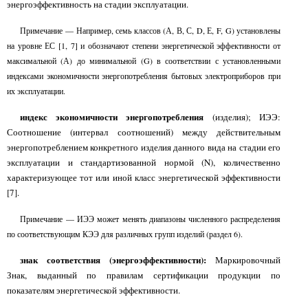
энергоэффективность на стадии эксплуатации.
Примечание — Например, семь классов (А, В, С,
D,
Е,
F, G)
установлены
на уровне ЕС [1, 7] и обозначают степени энергетической эффективности от
максимальной (А) до минимальной (G) в соответствии с установленными
индексами экономичности энергопотребления бытовых электроприборов при
их эксплуатации.
индекс экономичности энергопотребления
(изделия); ИЭЭ:
Соотношение (интервал соотношений) между действительным
энергопотреблением конкретного изделия данного вида на стадии его
эксплуатации и стандартизованной нормой
(N),
количественно
характеризующее тот или иной класс энергетической эффективности
[7].
Примечание — ИЭЭ может менять диапазоны численного распределения
по соответствующим КЭЭ для различных групп изделий (раздел 6).
знак соответствия (энергоэффективности):
Маркировочный
Знак, выданный по правилам сертификации продукции по
показателям энергетической эффективности.