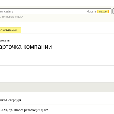
Искать
везде
р,
тепловые пушки
ОГ КОМПАНИЙ
компании
рточка компании
нкт-Петербург
3455, пр. Шоссе революции д. 69