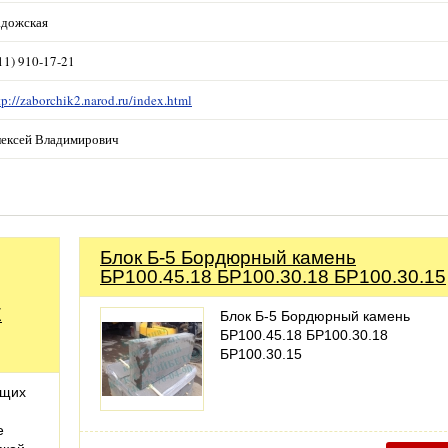
дожская
11) 910-17-21
tp://zaborchik2.narod.ru/index.html
ексей Владимирович
Блок Б-5 Бордюрный камень
БР100.45.18 БР100.30.18 БР100.30.15
Е
Блок Б-5 Бордюрный камень
БР100.45.18 БР100.30.18
БР100.30.15
ющих
е