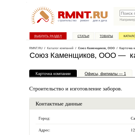
Наприме
строительство
ремонт
дом и дача
ВЫБРАТЬ РАЗДЕЛ
СТАТЬИ
ТОВАРЫ
КАТАЛ
RMNT.RU
/
Каталог компаний
/
Союз Каменщиков, ООО
/ Карточка 
Союз Каменщиков, ООО — ка
Карточка компании
Офисы, филиалы — 1
Строительство и изготовление заборов.
Контактные данные
Город:
Са
Адрес:
12