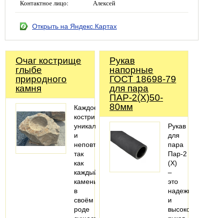
Контактное лицо:
Алексей
Открыть на Яндекс.Картах
Очаг кострище
Рукав
глыбе
напорные
природного
ГОСТ 18698-79
камня
для пара
ПАР-2(Х)50-
80мм
Каждое
кострище
уникально
Рукав
и
для
неповторимо
пара
так
Пар-2
как
(X)
каждый
–
камень
это
в
надежный
своём
и
роде
высококачеств