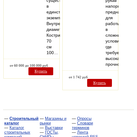
существует
рукав
в
напорный,
единственном
предназначен
экземпляре.
для
Внутренний
работы
диаметр
в
Кострища:
сложных
70
условиях,
см
где
100…
требуется
высокая
прочность…
от 60 000 до 100 000 руб
Купить
от 1 742 руб
Купить
—
Строительный
—
Магазины и
—
Опросы
каталог
рынки
—
Словари
—
Каталог
—
Выставки
терминов
строительных
—
ГОСТы,
—
Лента
компаний
СНИПы,
новостей RSS