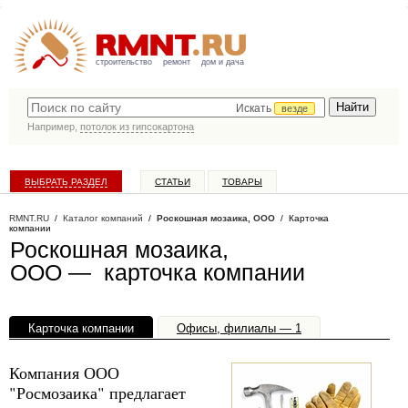
строительство
ремонт
дом и дача
Искать
везде
Например,
потолок из гипсокартона
ВЫБРАТЬ РАЗДЕЛ
СТАТЬИ
ТОВАРЫ
КАТАЛОГ КОМПАНИЙ
RMNT.RU
/
Каталог компаний
/
Роскошная мозаика, ООО
/ Карточка
компании
Роскошная мозаика,
ООО — карточка компании
Карточка компании
Офисы, филиалы — 1
Компания ООО
"Росмозаика" предлагает