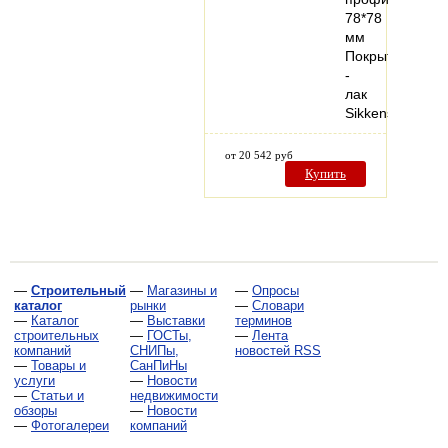
78*78
мм
Покрытие
-
лак
Sikkens…
от 20 542 руб
Купить
—
Строительный
—
Магазины и
—
Опросы
каталог
рынки
—
Словари
—
Каталог
—
Выставки
терминов
строительных
—
ГОСТы,
—
Лента
компаний
СНИПы,
новостей RSS
—
Товары и
СанПиНы
услуги
—
Новости
—
Статьи и
недвижимости
обзоры
—
Новости
—
Фотогалереи
компаний