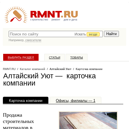
строительство
ремонт
дом и дача
Искать
везде
Например,
смесители
ВЫБРАТЬ РАЗДЕЛ
СТАТЬИ
ТОВАРЫ
КАТАЛОГ КОМПАНИЙ
RMNT.RU
/
Каталог компаний
/
Алтайский Уют
/ Карточка компании
Алтайский Уют — карточка
компании
Карточка компании
Офисы, филиалы — 1
Продажа
строительных
материалов в