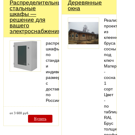
Распределительные
Деревянные
стальные
окна
шкафы —
решение для
Реализация
вашего
проекта
электроснабжения!
из
клеенного
распределительные
бруса
шкафы
сосны
по
под
стандартным
ключ
и
Материал
индивидуальным
-
размерам
сосна
с
1
доставкой
сорт
по
Цвет
России
-
по
таблице
от 3 600 руб
RAL
Купить
Брус
толщиной
профиля