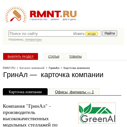
строительство
ремонт
дом и дача
Искать
везде
Например,
генераторы
ВЫБРАТЬ РАЗДЕЛ
СТАТЬИ
ТОВАРЫ
КАТАЛОГ КОМПАНИЙ
RMNT.RU
/
Каталог компаний
/
ГринАл
/ Карточка компании
ГринАл — карточка компании
Карточка компании
Офисы, филиалы — 1
Компания "ГринАл" -
производитель
высококачественных
модульных стеллажей по