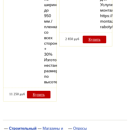
ширине
Услуги
до
монтажа:
950
https://vezuteplo
мм./
montazhnye-
пленка
raboty/
со
всех
2 850 руб
Купить
сторон
+
30%
Изготовление
нестандартных
размеров
по
высоте…
11 250 руб
Купить
—
Строительный
—
Магазины и
—
Опросы